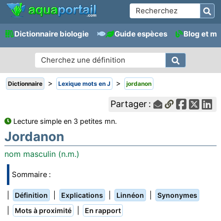
Dictionnaire biologie
Guide espèces
Blog et m
>
>
Dictionnaire
Lexique mots en J
jordanon
Partager :
Lecture simple en 3 petites mn.
Jordanon
nom masculin (n.m.)
Sommaire :
|
|
|
|
Définition
Explications
Linnéon
Synonymes
|
|
Mots à proximité
En rapport