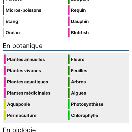
Micros-poissons
Requin
Étang
Dauphin
Océan
Blobfish
En botanique
Plantes annuelles
Fleurs
Plantes vivaces
Feuilles
Plantes aquatiques
Arbres
Plantes médicinales
Algues
Aquaponie
Photosynthèse
Permaculture
Chlorophylle
En biologie