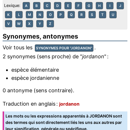
Lexique:
A
B
C
D
E
F
G
H
I
J
K
L
M
N
O
P
Q
R
S
T
U
V
W
X
Y
Z
Synonymes, antonymes
Voir tous les
.
SYNONYMES POUR "JORDANON"
2 synonymes (sens proche) de "
jordanon
" :
espèce élémentaire
espèce jordanienne
0 antonyme (sens contraire).
Traduction en anglais :
jordanon
Les mots ou les expressions apparentés à JORDANON sont
des termes qui sont directement liés les uns aux autres par
leur signification, générale ou spécifique.