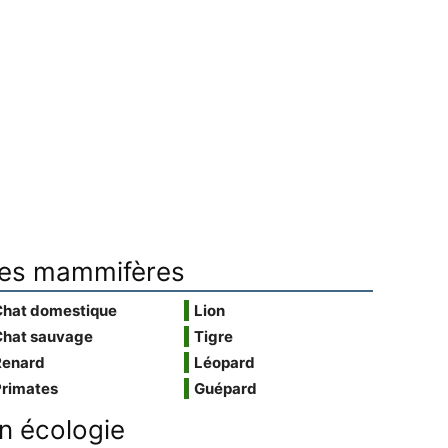
es mammifères
Chat domestique
Lion
Chat sauvage
Tigre
Renard
Léopard
Primates
Guépard
n écologie