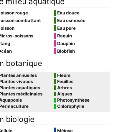
e milieu aquatique
Poisson rouge
Eau douce
Poisson combattant
Eau osmosée
Poisson
Eau pure
Micros-poissons
Requin
Étang
Dauphin
Océan
Blobfish
n botanique
Plantes annuelles
Fleurs
Plantes vivaces
Feuilles
Plantes aquatiques
Arbres
Plantes médicinales
Algues
Aquaponie
Photosynthèse
Permaculture
Chlorophylle
n biologie
ellule
Méiose