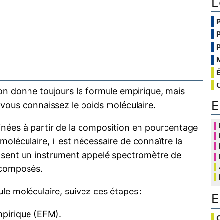
L
on donne toujours la formule empirique, mais
E
i vous connaissez le
poids moléculaire
.
nées à partir de la composition en pourcentage
oléculaire, il est nécessaire de connaître la
isent un instrument appelé spectromètre de
 composés.
le moléculaire, suivez ces étapes :
E
mpirique (EFM).
C