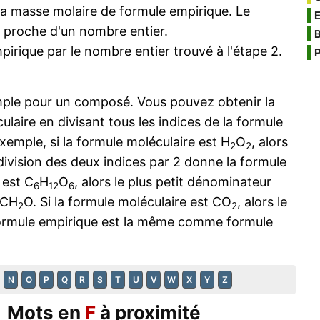
la masse molaire de formule empirique. Le
s proche d'un nombre entier.
B
mpirique par le nombre entier trouvé à l'étape 2.
P
imple pour un composé. Vous pouvez obtenir la
ulaire en divisant tous les indices de la formule
emple, si la formule moléculaire est H
O
, alors
2
2
ivision des deux indices par 2 donne la formule
 est C
H
O
, alors le plus petit dénominateur
6
12
6
 CH
O. Si la formule moléculaire est CO
, alors le
2
2
formule empirique est la même comme formule
N
O
P
Q
R
S
T
U
V
W
X
Y
Z
Mots en
F
à proximité