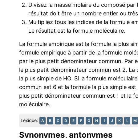
Divisez la masse molaire du composé par 
résultat doit être un nombre entier ou trè
Multipliez tous les indices de la formule e
Le résultat est la formule moléculaire.
La formule empirique est la formule la plus s
formule empirique à partir de la formule moléc
par le plus petit dénominateur commun. Par ex
le plus petit dénominateur commun est 2. La d
la plus simple de HO. Si la formule moléculaire
commun est 6 et la formule la plus simple est
plus petit dénominateur commun est 1 et la 
moléculaire.
Lexique:
A
B
C
D
E
F
G
H
I
J
K
L
M
Synonymes, antonymes