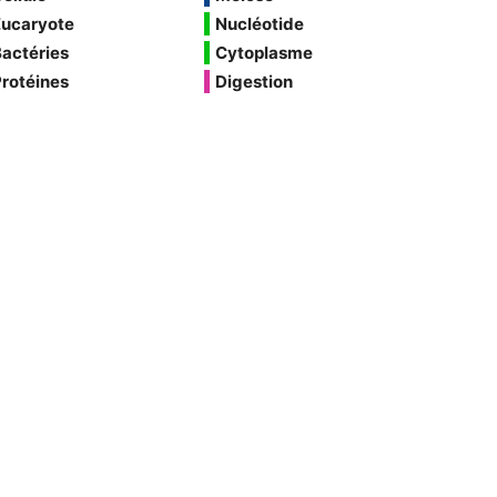
Eucaryote
Nucléotide
actéries
Cytoplasme
rotéines
Digestion