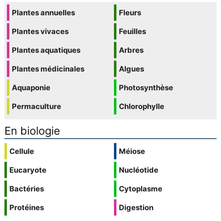
Plantes annuelles
Fleurs
Plantes vivaces
Feuilles
Plantes aquatiques
Arbres
Plantes médicinales
Algues
Aquaponie
Photosynthèse
Permaculture
Chlorophylle
En biologie
Cellule
Méiose
Eucaryote
Nucléotide
Bactéries
Cytoplasme
Protéines
Digestion