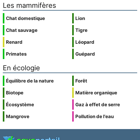
Les mammifères
Chat domestique
Lion
Chat sauvage
Tigre
Renard
Léopard
Primates
Guépard
En écologie
Équilibre de la nature
Forêt
Biotope
Matière organique
Écosystème
Gaz à effet de serre
Mangrove
Pollution de l'eau