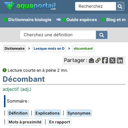
Dictionnaire biologie
Guide espèces
Blog et m
>
>
Dictionnaire
Lexique mots en D
décombant
Partager :
Lecture courte en à peine 2 mn.
Décombant
adjectif (adj.)
Sommaire :
|
|
|
Définition
Explications
Synonymes
|
|
Mots à proximité
En rapport