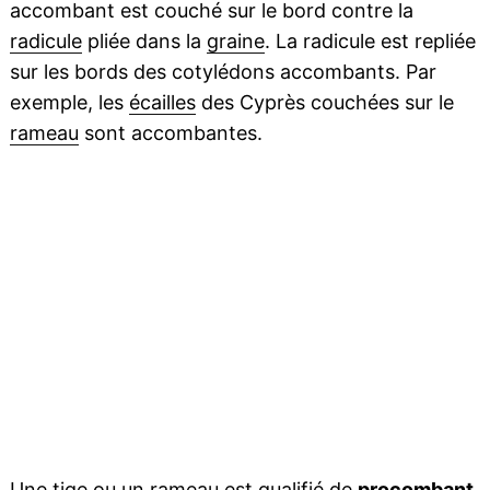
accombant est couché sur le bord contre la
radicule
pliée dans la
graine
. La radicule est repliée
sur les bords des cotylédons accombants. Par
exemple, les
écailles
des Cyprès couchées sur le
rameau
sont accombantes.
Une
tige
ou un rameau est qualifié de
procombant