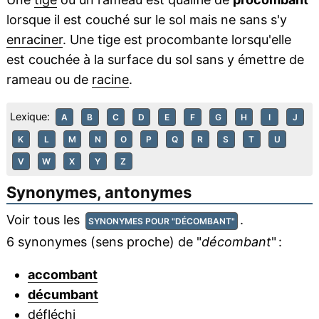
lorsque il est couché sur le sol mais ne sans s'y
enraciner
. Une tige est procombante lorsqu'elle
est couchée à la surface du sol sans y émettre de
rameau ou de
racine
.
Lexique:
A
B
C
D
E
F
G
H
I
J
K
L
M
N
O
P
Q
R
S
T
U
V
W
X
Y
Z
Synonymes, antonymes
Voir tous les
.
SYNONYMES POUR "DÉCOMBANT"
6 synonymes (sens proche) de "
décombant
" :
accombant
décumbant
défléchi