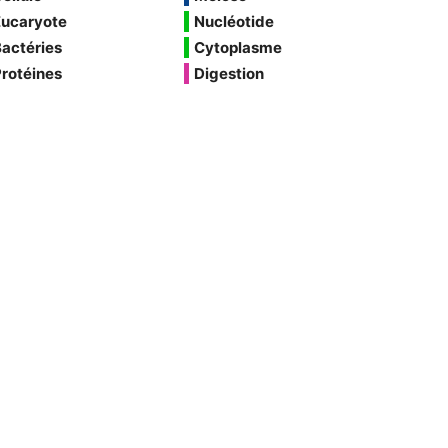
Eucaryote
Nucléotide
actéries
Cytoplasme
rotéines
Digestion