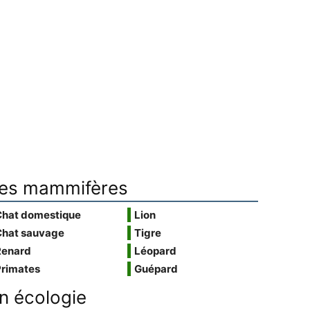
es mammifères
Chat domestique
Lion
Chat sauvage
Tigre
Renard
Léopard
Primates
Guépard
n écologie