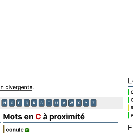
L
on divergente
.
N
O
P
Q
R
S
T
U
V
W
X
Y
Z
Mots en
C
à proximité
E
conule