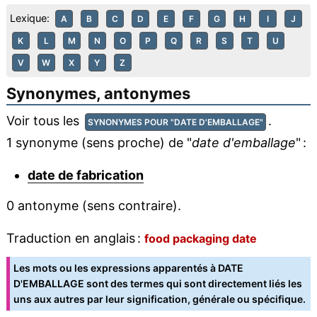
Lexique:
A
B
C
D
E
F
G
H
I
J
K
L
M
N
O
P
Q
R
S
T
U
V
W
X
Y
Z
Synonymes, antonymes
Voir tous les
.
SYNONYMES POUR "DATE D'EMBALLAGE"
1 synonyme (sens proche) de "
date d'emballage
" :
date de fabrication
0 antonyme (sens contraire).
Traduction en anglais :
food packaging date
Les mots ou les expressions apparentés à DATE
D'EMBALLAGE sont des termes qui sont directement liés les
uns aux autres par leur signification, générale ou spécifique.