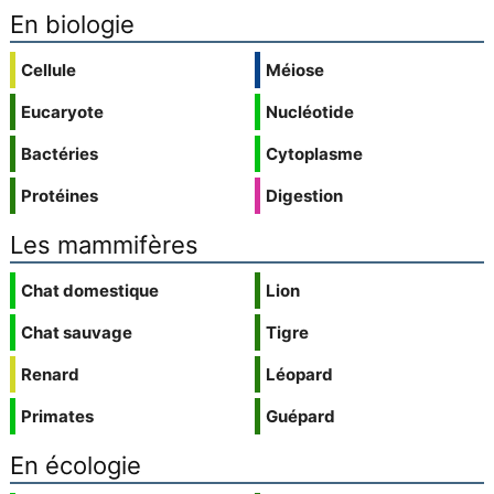
En biologie
Cellule
Méiose
Eucaryote
Nucléotide
Bactéries
Cytoplasme
Protéines
Digestion
Les mammifères
Chat domestique
Lion
Chat sauvage
Tigre
Renard
Léopard
Primates
Guépard
En écologie