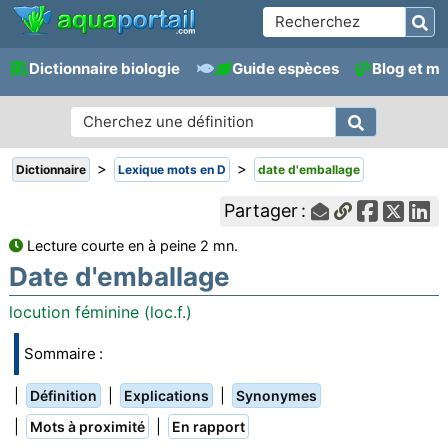
Dictionnaire biologie
Guide espèces
Blog et m
>
>
Dictionnaire
Lexique mots en D
date d'emballage
Partager :
Lecture courte en à peine 2 mn.
Date d'emballage
locution féminine (loc.f.)
Sommaire :
|
|
|
Définition
Explications
Synonymes
|
|
Mots à proximité
En rapport