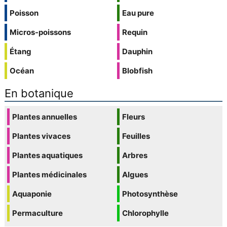
Poisson
Eau pure
Micros-poissons
Requin
Étang
Dauphin
Océan
Blobfish
En botanique
Plantes annuelles
Fleurs
Plantes vivaces
Feuilles
Plantes aquatiques
Arbres
Plantes médicinales
Algues
Aquaponie
Photosynthèse
Permaculture
Chlorophylle