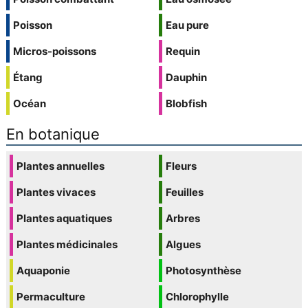
Poisson
Eau pure
Micros-poissons
Requin
Étang
Dauphin
Océan
Blobfish
En botanique
Plantes annuelles
Fleurs
Plantes vivaces
Feuilles
Plantes aquatiques
Arbres
Plantes médicinales
Algues
Aquaponie
Photosynthèse
Permaculture
Chlorophylle