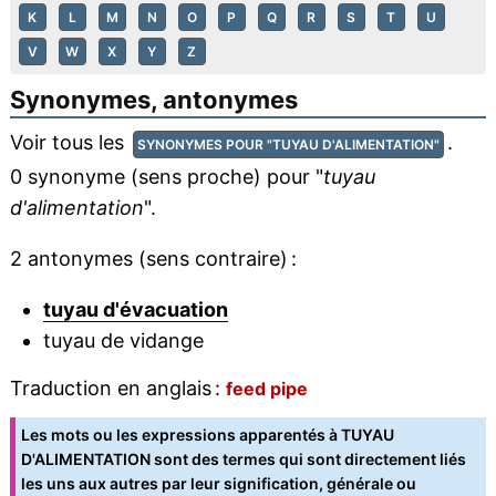
K
L
M
N
O
P
Q
R
S
T
U
V
W
X
Y
Z
Synonymes, antonymes
Voir tous les
.
SYNONYMES POUR "TUYAU D'ALIMENTATION"
0 synonyme (sens proche) pour "
tuyau
d'alimentation
".
2 antonymes (sens contraire) :
tuyau d'évacuation
tuyau de vidange
Traduction en anglais :
feed pipe
Les mots ou les expressions apparentés à TUYAU
D'ALIMENTATION sont des termes qui sont directement liés
les uns aux autres par leur signification, générale ou