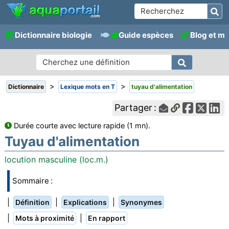
Dictionnaire biologie
Guide espèces
Blog et m
>
>
Dictionnaire
Lexique mots en T
tuyau d'alimentation
Partager :
Durée courte avec lecture rapide (1 mn).
Tuyau d'alimentation
locution masculine (loc.m.)
Sommaire :
|
|
|
Définition
Explications
Synonymes
|
|
Mots à proximité
En rapport