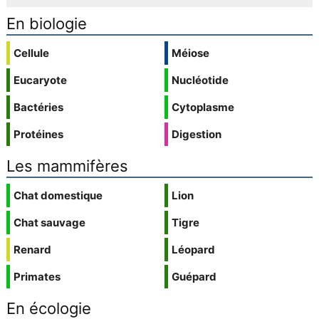
En biologie
Cellule
Méiose
Eucaryote
Nucléotide
Bactéries
Cytoplasme
Protéines
Digestion
Les mammifères
Chat domestique
Lion
Chat sauvage
Tigre
Renard
Léopard
Primates
Guépard
En écologie