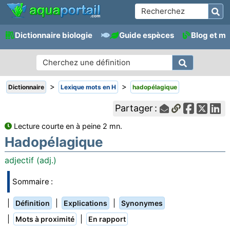
Dictionnaire biologie
Guide espèces
Blog et m
>
>
Dictionnaire
Lexique mots en H
hadopélagique
Partager :
Lecture courte en à peine 2 mn.
Hadopélagique
adjectif (adj.)
Sommaire :
|
|
|
Définition
Explications
Synonymes
|
|
Mots à proximité
En rapport