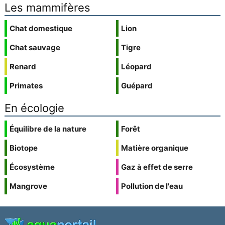
Les mammifères
Chat domestique
Lion
Chat sauvage
Tigre
Renard
Léopard
Primates
Guépard
En écologie
Équilibre de la nature
Forêt
Biotope
Matière organique
Écosystème
Gaz à effet de serre
Mangrove
Pollution de l'eau