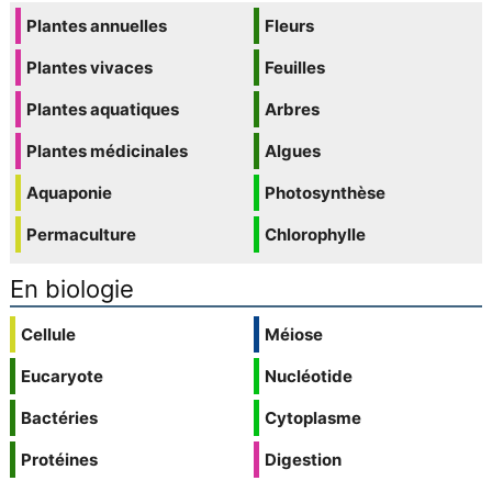
Plantes annuelles
Fleurs
Plantes vivaces
Feuilles
Plantes aquatiques
Arbres
Plantes médicinales
Algues
Aquaponie
Photosynthèse
Permaculture
Chlorophylle
En biologie
Cellule
Méiose
Eucaryote
Nucléotide
Bactéries
Cytoplasme
Protéines
Digestion