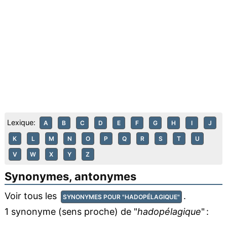
Lexique:
A
B
C
D
E
F
G
H
I
J
K
L
M
N
O
P
Q
R
S
T
U
V
W
X
Y
Z
Synonymes, antonymes
Voir tous les
.
SYNONYMES POUR "HADOPÉLAGIQUE"
1 synonyme (sens proche) de "
hadopélagique
" :