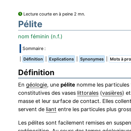
Lecture courte en à peine 2 mn.
Pélite
nom féminin (n.f.)
Sommaire :
|
|
|
|
Définition
Explications
Synonymes
Mots à pro
Définition
En
géologie
, une
pélite
nomme les particules 
constitutives des vases
littorales
(
vasières
) e
masse et leur surface de contact. Elles collent
servent de
liant
entre les particules plus gross
Les pélites sont facilement remises en suspen
redéposition. Au cours des temps géologiques