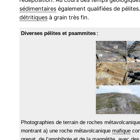
sédimentaires
également qualifiées de pélites
détritiques
à grain très fin.
Diverses pélites et psammites :
Photographies de terrain de roches métavolcaniqu
montrant a) une roche métavolcanique
mafique
con
grenat
, de l'
amphibole
et de la
magnétite
, avec de