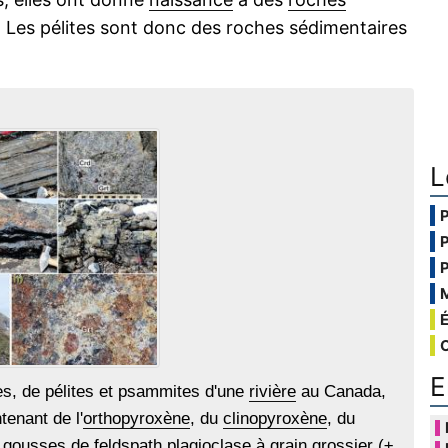
. Les pélites sont donc des roches sédimentaires
L
E
es, de pélites et psammites d'une
rivière
au Canada,
tenant de l'
orthopyroxène
, du
clinopyroxène
, du
s
gousses
de
feldspath
plagioclase
à grain grossier (±