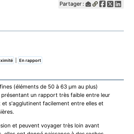
Partager :
|
ximité
En rapport
fines (éléments de 50 à 63 µm au plus)
t présentant un rapport très faible entre leur
 et s'agglutinent facilement entre elles et
ières.
sion et peuvent voyager très loin avant
, elles ont donné
naissance
à des
roches