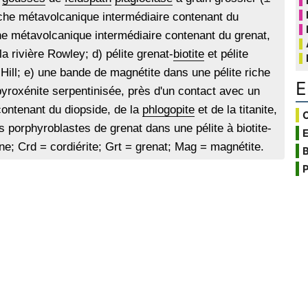
roche métavolcanique intermédiaire contenant du
he métavolcanique intermédiaire contenant du grenat,
la rivière Rowley; d) pélite grenat-
biotite
et pélite
e Hill; e) une bande de magnétite dans une pélite riche
E
nopyroxénite serpentinisée, près d'un contact avec un
 contenant du diopside, de la
phlogopite
et de la titanite,
C
es porphyroblastes de grenat dans une pélite à biotite-
ène; Crd = cordiérite; Grt = grenat; Mag = magnétite.
B
P