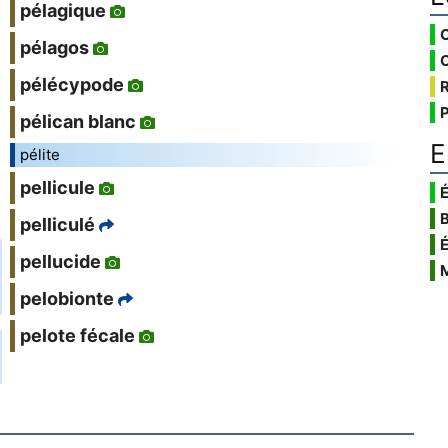
pélagique
pélagos
pélécypode
pélican blanc
E
pélite
pellicule
É
pelliculé
pellucide
pelobionte
pelote fécale