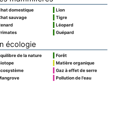
Chat domestique
Lion
Chat sauvage
Tigre
Renard
Léopard
Primates
Guépard
n écologie
quilibre de la nature
Forêt
Biotope
Matière organique
Écosystème
Gaz à effet de serre
Mangrove
Pollution de l'eau