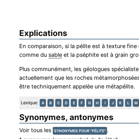
Explications
En comparaison, si la pélite est à texture fin
comme du
sable
et la pséphite est à grain g
Plus communément, les géologues spécialist
actuellement que les roches métamorphosées 
être techniquement appelée une métapélite.
Lexique:
A
B
C
D
E
F
G
H
I
J
K
L
M
Synonymes, antonymes
Voir tous les
.
SYNONYMES POUR "PÉLITE"