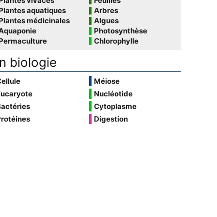
Plantes vivaces
Feuilles
Plantes aquatiques
Arbres
Plantes médicinales
Algues
Aquaponie
Photosynthèse
Permaculture
Chlorophylle
n biologie
ellule
Méiose
Eucaryote
Nucléotide
actéries
Cytoplasme
rotéines
Digestion