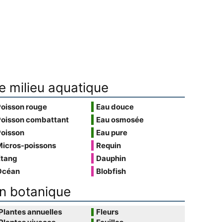
e milieu aquatique
Poisson rouge
Eau douce
Poisson combattant
Eau osmosée
Poisson
Eau pure
Micros-poissons
Requin
Étang
Dauphin
Océan
Blobfish
n botanique
Plantes annuelles
Fleurs