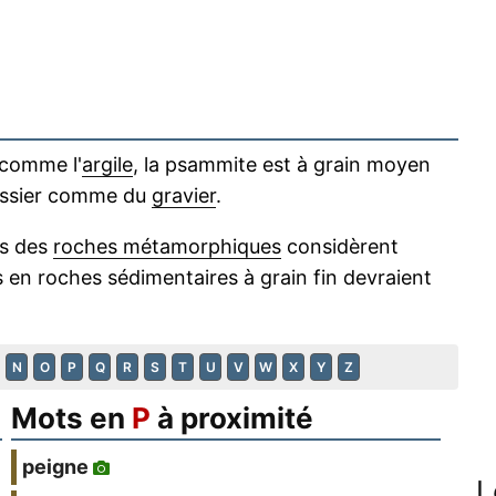
e comme l'
argile
, la psammite est à grain moyen
rossier comme du
gravier
.
es des
roches métamorphiques
considèrent
en roches sédimentaires à grain fin devraient
N
O
P
Q
R
S
T
U
V
W
X
Y
Z
Mots en
P
à proximité
peigne
L