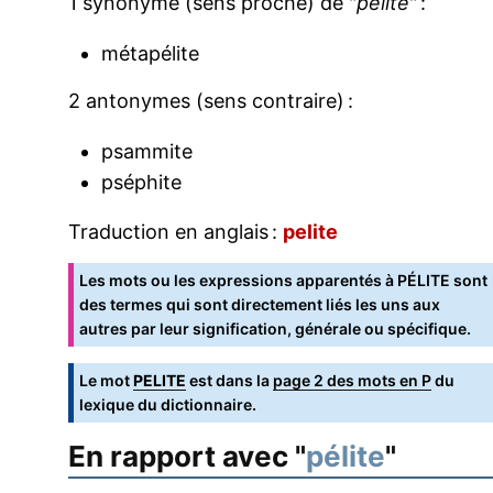
1 synonyme (sens proche) de "
pélite
" :
métapélite
2 antonymes (sens contraire) :
psammite
pséphite
Traduction en anglais :
pelite
Les mots ou les expressions apparentés à PÉLITE sont
des termes qui sont directement liés les uns aux
autres par leur signification, générale ou spécifique.
Le mot
PELITE
est dans la
page 2 des mots en P
du
lexique du dictionnaire.
En rapport avec "
pélite
"