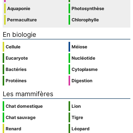
Aquaponie
Photosynthèse
Permaculture
Chlorophylle
En biologie
Cellule
Méiose
Eucaryote
Nucléotide
Bactéries
Cytoplasme
Protéines
Digestion
Les mammifères
Chat domestique
Lion
Chat sauvage
Tigre
Renard
Léopard