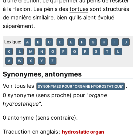
d'une érection, ce qui permet au pénis de résister
à la flexion. Les pénis des
tortues
sont structurés
de manière similaire, bien qu'ils aient évolué
séparément.
Lexique:
A
B
C
D
E
F
G
H
I
J
K
L
M
N
O
P
Q
R
S
T
U
V
W
X
Y
Z
Synonymes, antonymes
Voir tous les
.
SYNONYMES POUR "ORGANE HYDROSTATIQUE"
0 synonyme (sens proche) pour "
organe
hydrostatique
".
0 antonyme (sens contraire).
Traduction en anglais :
hydrostatic organ