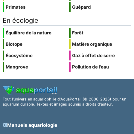
Primates
Guépard
En écologie
Équilibre de la nature
Forêt
Biotope
Matière organique
Écosystème
Gaz à effet de serre
Mangrove
Pollution de l'eau
Tout l'univers en aquariophilie d'AquaPortail (© 2006–2026) pour un
aquarium durable. Textes et images soumis à droits d'auteur.
Manuels aquariologie