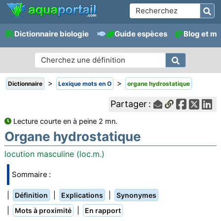
Dictionnaire biologie
Guide espèces
Blog et m
>
>
Dictionnaire
Lexique mots en O
organe hydrostatique
Partager :
Lecture courte en à peine 2 mn.
Organe hydrostatique
locution masculine (loc.m.)
Sommaire :
|
|
|
Définition
Explications
Synonymes
|
|
Mots à proximité
En rapport