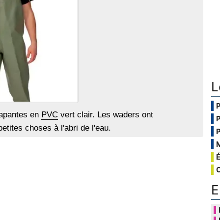
L
rapantes en
PVC
vert clair. Les waders ont
tites choses à l'abri de l'eau.
E