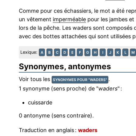
Comme pour ces échassiers, le mot a été rep
un vêtement
imperméable
pour les jambes et 
lors de la pêche. Les waders sont composés d
avec des bottes attachées qui sont utilisées 
Lexique:
A
B
C
D
E
F
G
H
I
J
K
L
M
Synonymes, antonymes
Voir tous les
.
SYNONYMES POUR "WADERS"
1 synonyme (sens proche) de "
waders
" :
cuissarde
0 antonyme (sens contraire).
Traduction en anglais :
waders