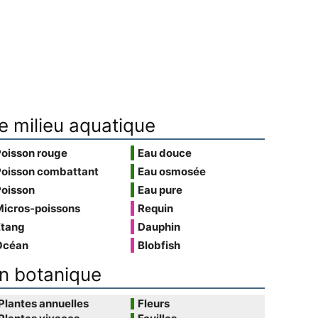
e milieu aquatique
Poisson rouge
Eau douce
Poisson combattant
Eau osmosée
Poisson
Eau pure
Micros-poissons
Requin
Étang
Dauphin
Océan
Blobfish
n botanique
Plantes annuelles
Fleurs