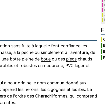
E
C
tion sans fuite à laquelle font confiance les
B
chasse, à la pêche ou simplement à l'aventure, de
P
e une botte pleine de
boue
ou des
pieds
chauds
ables et robustes en néoprène, PVC léger et
qui a pour origine le nom commun donné aux
omprend les hérons, les cigognes et les ibis. Le
iers de l'ordre des Charadriiformes, qui comprend
arentés.