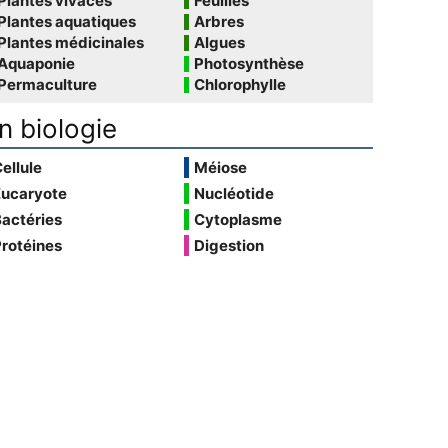
Plantes vivaces
Feuilles
Plantes aquatiques
Arbres
Plantes médicinales
Algues
Aquaponie
Photosynthèse
Permaculture
Chlorophylle
n biologie
ellule
Méiose
Eucaryote
Nucléotide
actéries
Cytoplasme
rotéines
Digestion