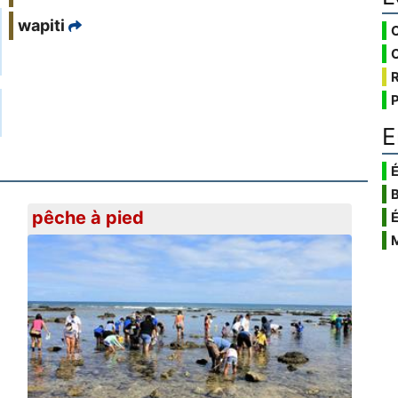
wapiti
E
É
pêche à pied