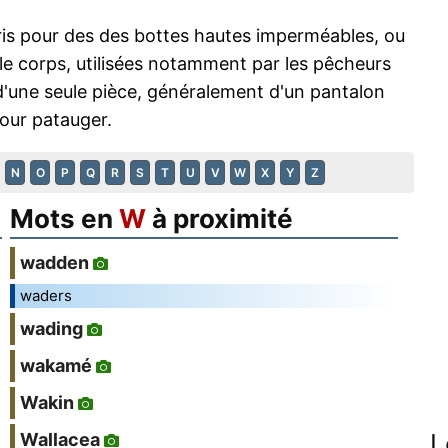
ris pour des des bottes hautes imperméables, ou
le corps, utilisées notamment par les pêcheurs
'une seule pièce, généralement d'un pantalon
pour patauger.
N
O
P
Q
R
S
T
U
V
W
X
Y
Z
Mots en
W
à proximité
wadden
waders
wading
wakamé
Wakin
L
Wallacea