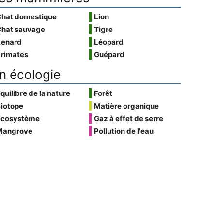
Chat domestique
Lion
Chat sauvage
Tigre
Renard
Léopard
Primates
Guépard
n écologie
quilibre de la nature
Forêt
Biotope
Matière organique
Écosystème
Gaz à effet de serre
Mangrove
Pollution de l'eau