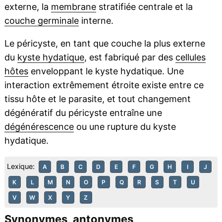
externe, la
membrane
stratifiée centrale et la
couche germinale
interne.
Le péricyste, en tant que couche la plus externe
du
kyste hydatique
, est fabriqué par des
cellules
hôtes
enveloppant le kyste hydatique. Une
interaction extrêmement étroite existe entre ce
tissu hôte et le parasite, et tout changement
dégénératif du péricyste entraîne une
dégénérescence
ou une rupture du kyste
hydatique.
Lexique:
A
B
C
D
E
F
G
H
I
J
K
L
M
N
O
P
Q
R
S
T
U
V
W
X
Y
Z
Synonymes, antonymes