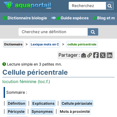
Dictionnaire biologie
Guide espèces
Blog et m
>
>
Dictionnaire
Lexique mots en C
cellule péricentrale
Partager :
Lecture simple en 3 petites mn.
Cellule péricentrale
locution féminine (loc.f.)
Sommaire :
|
|
|
Définition
Explications
Cellule périaxiale
|
|
|
Péricyste
Synonymes
Mots à proximité