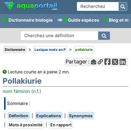
Dictionnaire biologie
Guide espèces
Blog et m
>
>
Dictionnaire
Lexique mots en P
pollakiurie
Partager :
Lecture courte en à peine 2 mn.
Pollakiurie
nom féminin (n.f.)
Sommaire :
|
|
|
Définition
Explications
Synonymes
|
|
Mots à proximité
En rapport