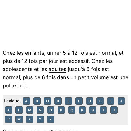
Chez les enfants, uriner 5 à 12 fois est normal, et
plus de 12 fois par jour est excessif. Chez les
adolescents et les
adultes
jusqu'à 6 fois est
normal, plus de 6 fois dans un petit volume est une
pollakiurie.
Lexique:
A
B
C
D
E
F
G
H
I
J
K
L
M
N
O
P
Q
R
S
T
U
V
W
X
Y
Z