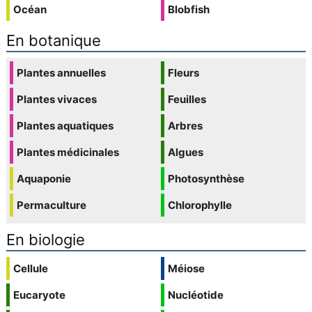
Océan
Blobfish
En botanique
Plantes annuelles
Fleurs
Plantes vivaces
Feuilles
Plantes aquatiques
Arbres
Plantes médicinales
Algues
Aquaponie
Photosynthèse
Permaculture
Chlorophylle
En biologie
Cellule
Méiose
Eucaryote
Nucléotide