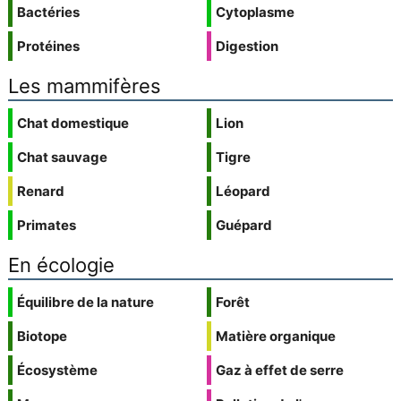
Bactéries
Cytoplasme
Protéines
Digestion
Les mammifères
Chat domestique
Lion
Chat sauvage
Tigre
Renard
Léopard
Primates
Guépard
En écologie
Équilibre de la nature
Forêt
Biotope
Matière organique
Écosystème
Gaz à effet de serre