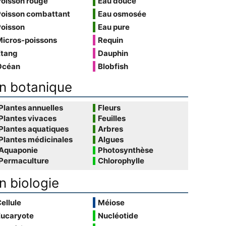
Poisson rouge
Eau douce
Poisson combattant
Eau osmosée
Poisson
Eau pure
Micros-poissons
Requin
Étang
Dauphin
Océan
Blobfish
n botanique
Plantes annuelles
Fleurs
Plantes vivaces
Feuilles
Plantes aquatiques
Arbres
Plantes médicinales
Algues
Aquaponie
Photosynthèse
Permaculture
Chlorophylle
n biologie
ellule
Méiose
Eucaryote
Nucléotide