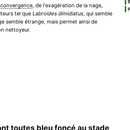
B
e
convergence
, de l'exagération de la nage,
P
teurs tel que
Labroides dimidiatus
, qui semble
nage semble étrange, mais permet ainsi de
on nettoyeur.
nt toutes bleu foncé au stade