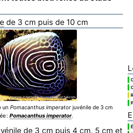
le
de 3 cm puis de 10 cm
L
e un
Pomacanthus imperator
juvénile de 3 cm
E
ée :
Pomacanthus imperator
.
É
juvénile de 3 cm puis 4 cm, 5 cm et