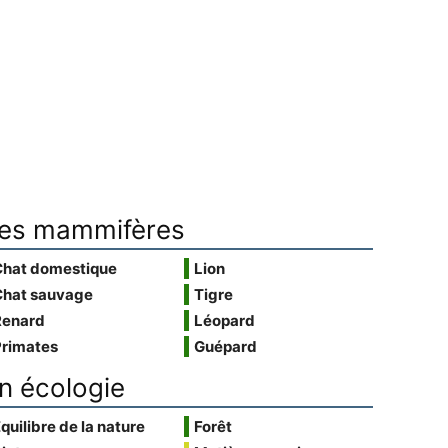
es mammifères
Chat domestique
Lion
Chat sauvage
Tigre
Renard
Léopard
Primates
Guépard
n écologie
quilibre de la nature
Forêt