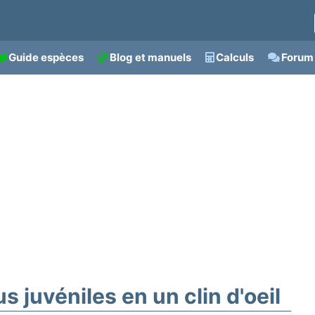
Guide espèces
Blog et manuels
Calculs
Forum 
 juvéniles en un clin d'oeil