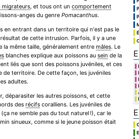
 migrateurs
, et tous ont un
comportement
poissons-anges du genre
Pomacanthus
.
en entrant dans un territoire qui n'est pas le
sultat de cette intrusion. Parfois, il y a une
de la même taille, généralement entre
mâles
. Le
E
es
blanches explique aux poissons au
sein
de la
ent liés que sont des poissons juvéniles, et ces
de territoire. De cette façon, les juvéniles
es adultes.
r, déparasiter les autres poissons, et cette
abords des
récifs
coralliens. Les juvéniles de
E
a ne semble pas du tout naturel !), car le
in sinueux, comme si le jeune poisson était
C