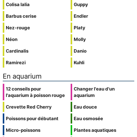
Colisa lalia
Guppy
Barbus cerise
Endler
Nez-rouge
Platy
Néon
Molly
Cardinalis
Danio
Ramirezi
Kuhli
En aquarium
12 conseils pour
Changer l'eau d'un
l'aquarium à poisson rouge
aquarium
Crevette Red Cherry
Eau douce
Poissons pour débutant
Eau osmosée
Micro-poissons
Plantes aquatiques