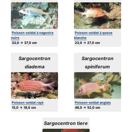
Poisson-soldat à nageoire
Poisson-soldat à queue
noire
blanche
33,0 → 37,0 cm
23,0 → 27,0 cm
Sargocentron
Sargocentron
diadema
spiniferum
Poisson-soldat rayé
Poisson-soldat anglais
15,0 → 18,0 cm
48,0 → 52,0 cm
Sargocentron tiere