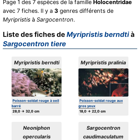
Page 1 des 7 espèces de la famille
Holocentridae
avec 7 fiches. Il y a
3
genres différents de
Myripristis
à
Sargocentron
.
Liste des fiches de
Myripristis berndti
à
Sargocentron tiere
Myripristis berndti
Myripristis pralinia
Poisson-soldat rouge à oeil
Poisson-soldat rouge aux
barré
gros yeux
28,0 → 32,0 cm
18,0 → 22,0 cm
Neoniphon
Sargocentron
opercularis
caudimaculatum