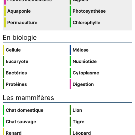
Aquaponie
Photosynthèse
Permaculture
Chlorophylle
En biologie
Cellule
Méiose
Eucaryote
Nucléotide
Bactéries
Cytoplasme
Protéines
Digestion
Les mammifères
Chat domestique
Lion
Chat sauvage
Tigre
Renard
Léopard