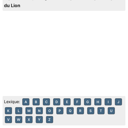
du Lion
Lexique:
A
B
C
D
E
F
G
H
I
J
K
L
M
N
O
P
Q
R
S
T
U
V
W
X
Y
Z