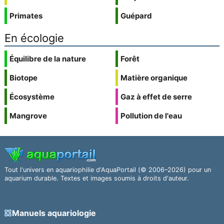
Primates
Guépard
En écologie
Équilibre de la nature
Forêt
Biotope
Matière organique
Écosystème
Gaz à effet de serre
Mangrove
Pollution de l'eau
Tout l'univers en aquariophilie d'AquaPortail (© 2006–2026) pour un
aquarium durable. Textes et images soumis à droits d'auteur.
Manuels aquariologie