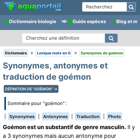
Dictionnaire biologie
Guide espèces
Blog et m
>
>
Dictionnaire
Lexique mots en G
Synonymes de goémon
Synonymes, antonymes et
traduction de goémon
DÉFINITION DE "GOÉMON" →
Sommaire pour "goémon" :
|
|
|
|
Synonymes
Antonymes
Traduction
Photo
Goémon est un substantif de genre masculin.
Il y
a 3 synonymes mais aucun antonyme pour