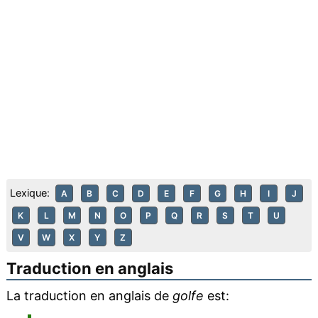
Lexique:
A
B
C
D
E
F
G
H
I
J
K
L
M
N
O
P
Q
R
S
T
U
V
W
X
Y
Z
Traduction en anglais
La traduction en anglais de
golfe
est: