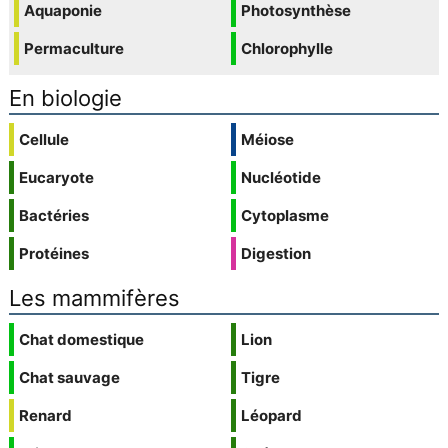
Aquaponie
Photosynthèse
Permaculture
Chlorophylle
En biologie
Cellule
Méiose
Eucaryote
Nucléotide
Bactéries
Cytoplasme
Protéines
Digestion
Les mammifères
Chat domestique
Lion
Chat sauvage
Tigre
Renard
Léopard