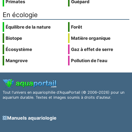
Primates
Guépard
En écologie
Équilibre de la nature
Forêt
Biotope
Matière organique
Écosystème
Gaz à effet de serre
Mangrove
Pollution de l'eau
Tout l'univers en aquariophilie d'AquaPortail (© 2006–2026) pour un
aquarium durable. Textes et images soumis à droits d'auteur.
Manuels aquariologie