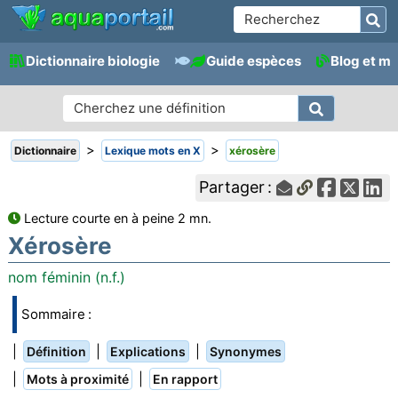
Dictionnaire biologie
Guide espèces
Blog et m
>
>
Dictionnaire
Lexique mots en X
xérosère
Partager :
Lecture courte en à peine 2 mn.
Xérosère
nom féminin (n.f.)
Sommaire :
|
|
|
Définition
Explications
Synonymes
|
|
Mots à proximité
En rapport