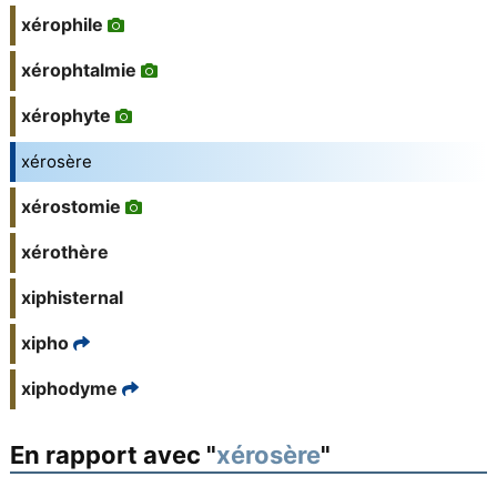
xérophile
xérophtalmie
xérophyte
xérosère
xérostomie
xérothère
xiphisternal
xipho
xiphodyme
En rapport avec "
xérosère
"