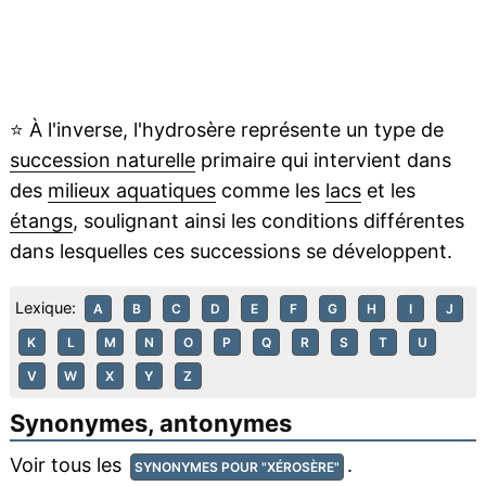
⭐
À l'inverse, l'hydrosère représente un type de
succession naturelle
primaire qui intervient dans
des
milieux aquatiques
comme les
lacs
et les
étangs
, soulignant ainsi les conditions différentes
dans lesquelles ces successions se développent.
Lexique:
A
B
C
D
E
F
G
H
I
J
K
L
M
N
O
P
Q
R
S
T
U
V
W
X
Y
Z
Synonymes, antonymes
Voir tous les
.
SYNONYMES POUR "XÉROSÈRE"