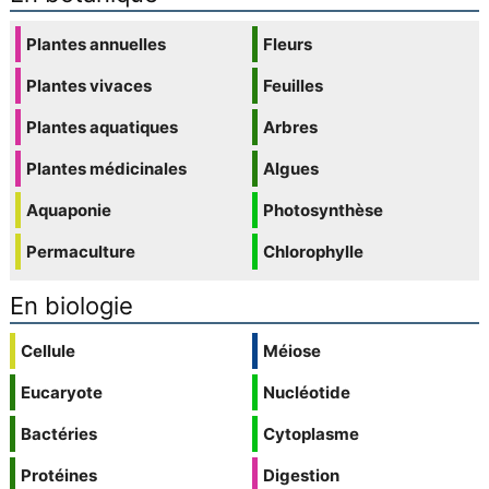
Plantes annuelles
Fleurs
Plantes vivaces
Feuilles
Plantes aquatiques
Arbres
Plantes médicinales
Algues
Aquaponie
Photosynthèse
Permaculture
Chlorophylle
En biologie
Cellule
Méiose
Eucaryote
Nucléotide
Bactéries
Cytoplasme
Protéines
Digestion