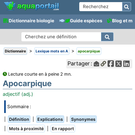
Dictionnaire biologie
Guide espèces
Blog et m
>
>
Dictionnaire
Lexique mots en A
apocarpique
Partager :
Lecture courte en à peine 2 mn.
Apocarpique
adjectif (adj.)
Sommaire :
|
|
|
Définition
Explications
Synonymes
|
|
Mots à proximité
En rapport