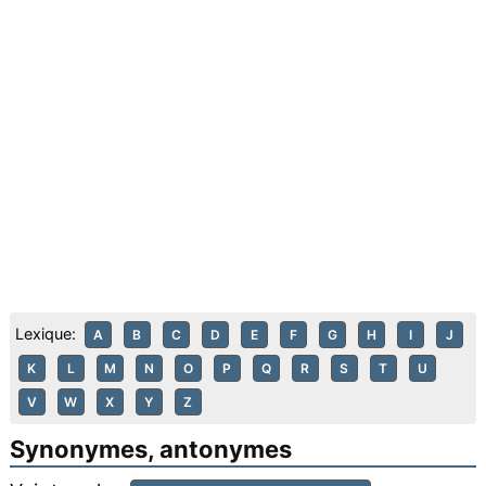
Lexique:
A
B
C
D
E
F
G
H
I
J
K
L
M
N
O
P
Q
R
S
T
U
V
W
X
Y
Z
Synonymes, antonymes