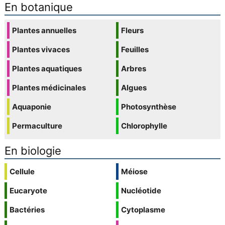
En botanique
Plantes annuelles
Fleurs
Plantes vivaces
Feuilles
Plantes aquatiques
Arbres
Plantes médicinales
Algues
Aquaponie
Photosynthèse
Permaculture
Chlorophylle
En biologie
Cellule
Méiose
Eucaryote
Nucléotide
Bactéries
Cytoplasme