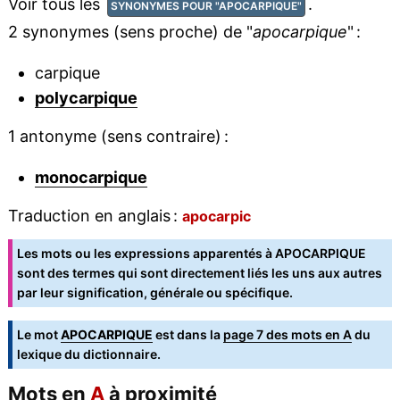
Voir tous les
.
SYNONYMES POUR "APOCARPIQUE"
2 synonymes (sens proche) de "
apocarpique
" :
carpique
polycarpique
1 antonyme (sens contraire) :
monocarpique
Traduction en anglais :
apocarpic
Les mots ou les expressions apparentés à APOCARPIQUE
sont des termes qui sont directement liés les uns aux autres
par leur signification, générale ou spécifique.
Le mot
APOCARPIQUE
est dans la
page 7 des mots en A
du
lexique du dictionnaire.
Mots en
A
à proximité