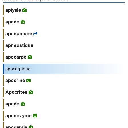
aplysie
apnée
apneumone
apneustique
apocarpe
apocarpique
apocrine
Apocrites
apode
apoenzyme
apogamie