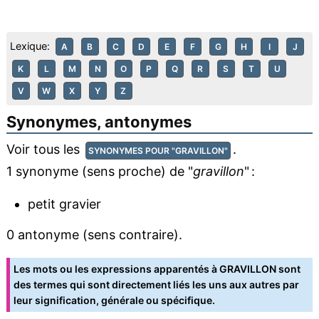
Lexique:
A
B
C
D
E
F
G
H
I
J
K
L
M
N
O
P
Q
R
S
T
U
V
W
X
Y
Z
Synonymes, antonymes
Voir tous les
.
SYNONYMES POUR "GRAVILLON"
1 synonyme (sens proche) de "
gravillon
" :
petit gravier
0 antonyme (sens contraire).
Les mots ou les expressions apparentés à GRAVILLON sont
des termes qui sont directement liés les uns aux autres par
leur signification, générale ou spécifique.