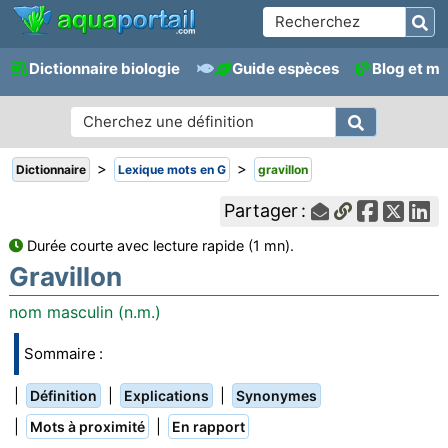
Dictionnaire biologie
Guide espèces
Blog et m
>
>
Dictionnaire
Lexique mots en G
gravillon
Partager :
Durée courte avec lecture rapide (1 mn).
Gravillon
nom masculin (n.m.)
Sommaire :
|
|
|
Définition
Explications
Synonymes
|
|
Mots à proximité
En rapport