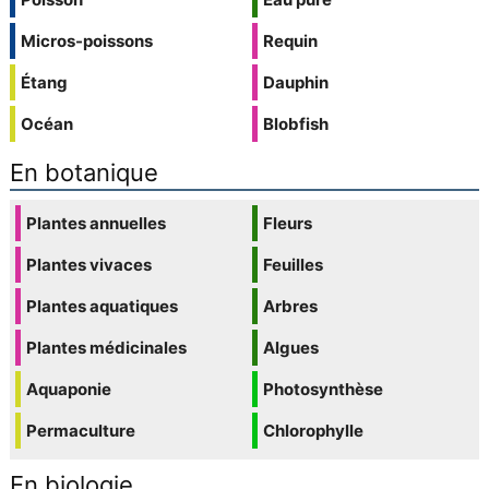
Micros-poissons
Requin
Étang
Dauphin
Océan
Blobfish
En botanique
Plantes annuelles
Fleurs
Plantes vivaces
Feuilles
Plantes aquatiques
Arbres
Plantes médicinales
Algues
Aquaponie
Photosynthèse
Permaculture
Chlorophylle
En biologie