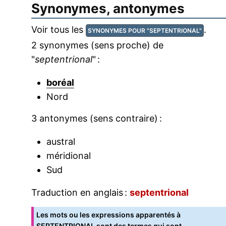
Synonymes, antonymes
Voir tous les
.
SYNONYMES POUR "SEPTENTRIONAL"
2 synonymes (sens proche) de
"
septentrional
" :
boréal
Nord
3 antonymes (sens contraire) :
austral
méridional
Sud
Traduction en anglais :
septentrional
Les mots ou les expressions apparentés à
SEPTENTRIONAL sont des termes qui sont