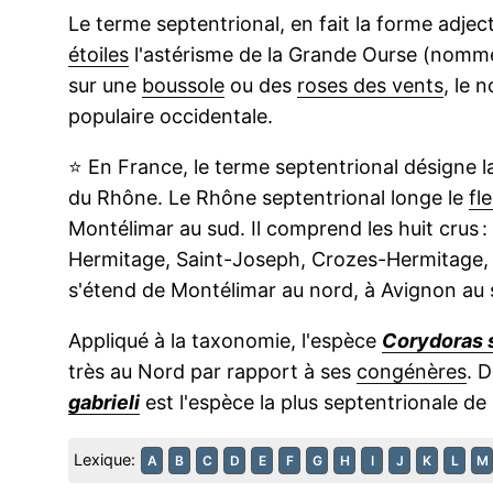
Le terme septentrional, en fait la forme adjec
étoiles
l'astérisme de la Grande Ourse (nommée
sur une
boussole
ou des
roses des vents
, le 
populaire occidentale.
⭐
En France, le terme septentrional désigne la
du Rhône. Le Rhône septentrional longe le
fl
Montélimar au sud. Il comprend les huit crus :
Hermitage, Saint-Joseph, Crozes-Hermitage, 
s'étend de Montélimar au nord, à Avignon au 
Appliqué à la taxonomie, l'espèce
Corydoras s
très au Nord par rapport à ses
congénères
. 
gabrieli
est l'espèce la plus septentrionale de
Lexique:
A
B
C
D
E
F
G
H
I
J
K
L
M