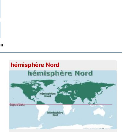
l
"
hémisphère Nord