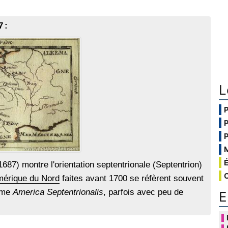
 :
L
687) montre l'orientation septentrionale (Septentrion)
érique du Nord
faites avant 1700 se réfèrent souvent
omme
America Septentrionalis
, parfois avec peu de
E