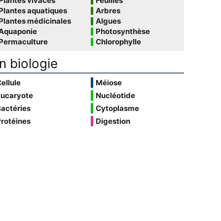
Plantes vivaces
Feuilles
Plantes aquatiques
Arbres
Plantes médicinales
Algues
Aquaponie
Photosynthèse
Permaculture
Chlorophylle
n biologie
ellule
Méiose
Eucaryote
Nucléotide
actéries
Cytoplasme
rotéines
Digestion