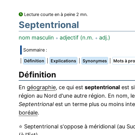
Lecture courte en à peine 2 mn.
Septentrional
nom masculin
adjectif (n.m.
adj.)
+
+
Sommaire :
|
|
|
|
Définition
Explications
Synonymes
Mots à pro
Définition
En
géographie
, ce qui est
septentrional
est s
région au Nord d'une autre région. En nom, le 
Septentrional
est un terme plus ou moins in
boréale
.
⭐
Septentrional s'oppose à méridional (au Sud)
(à l'Est).