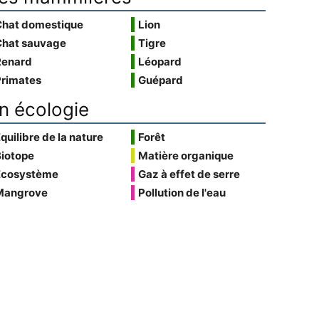
Chat domestique
Lion
Chat sauvage
Tigre
Renard
Léopard
Primates
Guépard
n écologie
quilibre de la nature
Forêt
Biotope
Matière organique
Écosystème
Gaz à effet de serre
Mangrove
Pollution de l'eau