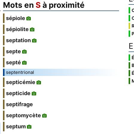
Mots en
S
à proximité
sépiole
sépiolite
septation
E
septe
É
septé
septentrional
septicémie
septicide
septifrage
septomycète
septum