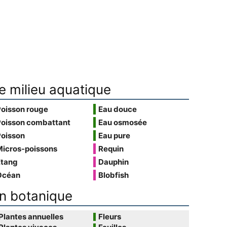
e milieu aquatique
Poisson rouge
Eau douce
Poisson combattant
Eau osmosée
Poisson
Eau pure
Micros-poissons
Requin
Étang
Dauphin
Océan
Blobfish
n botanique
Plantes annuelles
Fleurs