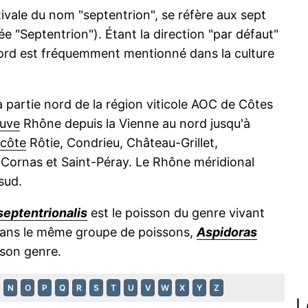
tivale du nom "septentrion", se réfère aux sept
 "Septentrion"). Étant la direction "par défaut"
nord est fréquemment mentionné dans la culture
 partie nord de la région viticole AOC de Côtes
euve
Rhône depuis la Vienne au nord jusqu'à
côte
Rôtie, Condrieu, Château-Grillet,
Cornas et Saint-Péray. Le Rhône méridional
sud.
eptentrionalis
est le poisson du genre vivant
Dans le même groupe de poissons,
Aspidoras
 son genre.
N
O
P
Q
R
S
T
U
V
W
X
Y
Z
L