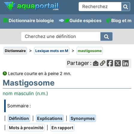
Dictionnaire biologie
Guide espèces
Blog et m
>
>
Dictionnaire
Lexique mots en M
mastigosome
Partager :
Lecture courte en à peine 2 mn.
Mastigosome
nom masculin (n.m.)
Sommaire :
|
|
|
Définition
Explications
Synonymes
|
|
Mots à proximité
En rapport