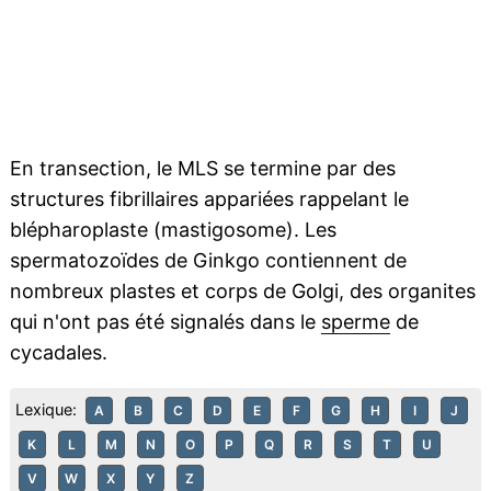
En transection, le MLS se termine par des
structures fibrillaires appariées rappelant le
blépharoplaste (mastigosome). Les
spermatozoïdes de Ginkgo contiennent de
nombreux plastes et corps de Golgi, des organites
qui n'ont pas été signalés dans le
sperme
de
cycadales.
Lexique:
A
B
C
D
E
F
G
H
I
J
K
L
M
N
O
P
Q
R
S
T
U
V
W
X
Y
Z