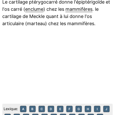
Le cartilage ptérygocarré donne l'épiptérigoïde et
l'os carré (
enclume
) chez les
mammifères
. le
cartilage de Meckle quant à lui donne l'os
articulaire (marteau) chez les mammifères.
Lexique:
A
B
C
D
E
F
G
H
I
J