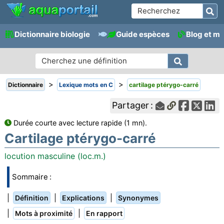
Dictionnaire biologie
Guide espèces
Blog et m
>
>
Dictionnaire
Lexique mots en C
cartilage ptérygo-carré
Partager :
Durée courte avec lecture rapide (1 mn).
Cartilage ptérygo-carré
locution masculine (loc.m.)
Sommaire :
|
|
|
Définition
Explications
Synonymes
|
|
Mots à proximité
En rapport