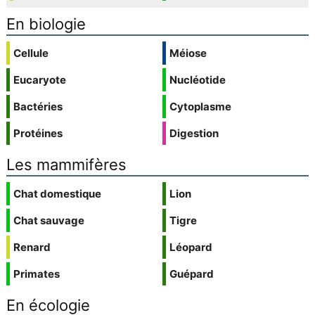
En biologie
Cellule
Méiose
Eucaryote
Nucléotide
Bactéries
Cytoplasme
Protéines
Digestion
Les mammifères
Chat domestique
Lion
Chat sauvage
Tigre
Renard
Léopard
Primates
Guépard
En écologie