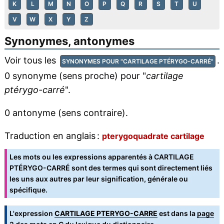
K
L
M
N
O
P
Q
R
S
T
U
V
W
X
Y
Z
Synonymes, antonymes
Voir tous les
.
SYNONYMES POUR "CARTILAGE PTÉRYGO-CARRÉ"
0 synonyme (sens proche) pour "
cartilage
ptérygo-carré
".
0 antonyme (sens contraire).
Traduction en anglais :
pterygoquadrate cartilage
Les mots ou les expressions apparentés à CARTILAGE
PTÉRYGO-CARRÉ sont des termes qui sont directement liés
les uns aux autres par leur signification, générale ou
spécifique.
L'expression
CARTILAGE PTERYGO-CARRE
est dans la
page