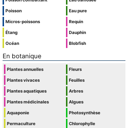
Poisson
Eau pure
Micros-poissons
Requin
Étang
Dauphin
Océan
Blobfish
En botanique
Plantes annuelles
Fleurs
Plantes vivaces
Feuilles
Plantes aquatiques
Arbres
Plantes médicinales
Algues
Aquaponie
Photosynthèse
Permaculture
Chlorophylle