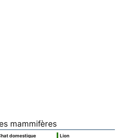
es mammifères
Chat domestique
Lion