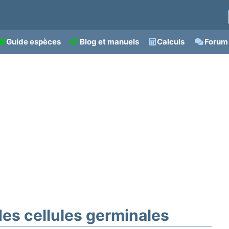
Guide espèces
Blog et manuels
Calculs
Forum 
des cellules germinales