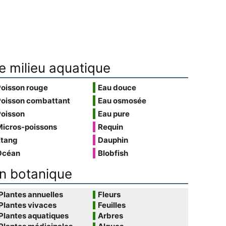
e milieu aquatique
Poisson rouge
Eau douce
Poisson combattant
Eau osmosée
Poisson
Eau pure
Micros-poissons
Requin
Étang
Dauphin
Océan
Blobfish
n botanique
Plantes annuelles
Fleurs
Plantes vivaces
Feuilles
Plantes aquatiques
Arbres