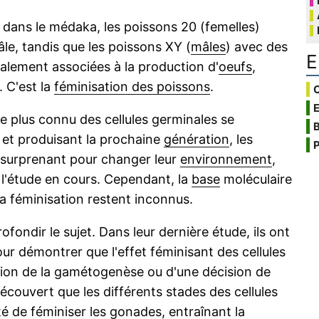
s dans le médaka, les poissons 20 (femelles)
le, tandis que les poissons XY (
mâles
) avec des
E
ralement associées à la production d'
oeufs
,
 C'est la
féminisation des poissons
.
C
le plus connu des cellules germinales se
B
et produisant la prochaine
génération
, les
P
t surprenant pour changer leur
environnement
,
 l'étude en cours. Cependant, la
base
moléculaire
la féminisation restent inconnus.
ondir le sujet. Dans leur dernière étude, ils ont
r démontrer que l'effet féminisant des cellules
ssion de la gamétogenèse ou d'une décision de
découvert que les différents stades des cellules
é de féminiser les gonades, entraînant la