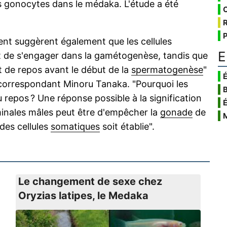
 gonocytes dans le médaka. L'étude a été
ent suggèrent également que les cellules
E
nt de s'engager dans la gamétogenèse, tandis que
t de repos avant le début de la
spermatogenèse
"
É
r correspondant Minoru Tanaka. "Pourquoi les
u repos ? Une réponse possible à la signification
minales mâles peut être d'empêcher la
gonade
de
 des cellules
somatiques
soit établie".
Le changement de sexe chez
Oryzias latipes, le Medaka