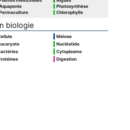
Plantes médicinales
Algues
Aquaponie
Photosynthèse
Permaculture
Chlorophylle
n biologie
ellule
Méiose
Eucaryote
Nucléotide
actéries
Cytoplasme
rotéines
Digestion