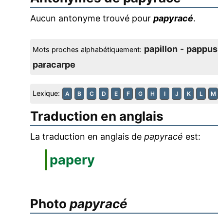
Aucun antonyme trouvé pour
papyracé
.
papillon
-
pappus
Mots proches alphabétiquement:
paracarpe
Lexique:
A
B
C
D
E
F
G
H
I
J
K
L
M
Traduction en anglais
La traduction en anglais de
papyracé
est:
papery
Photo
papyracé