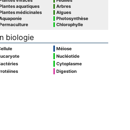
Plantes vivaces
Feuilles
Plantes aquatiques
Arbres
Plantes médicinales
Algues
Aquaponie
Photosynthèse
Permaculture
Chlorophylle
n biologie
ellule
Méiose
Eucaryote
Nucléotide
actéries
Cytoplasme
rotéines
Digestion