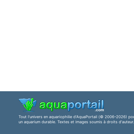
Tout l'univers en aquariophilie d'AquaPortail (© 2006–2026) po
un aquarium durable. Textes et images soumis à droits d'auteur