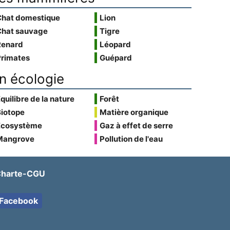
Chat domestique
Lion
Chat sauvage
Tigre
Renard
Léopard
Primates
Guépard
n écologie
quilibre de la nature
Forêt
Biotope
Matière organique
Écosystème
Gaz à effet de serre
Mangrove
Pollution de l'eau
harte-CGU
Facebook