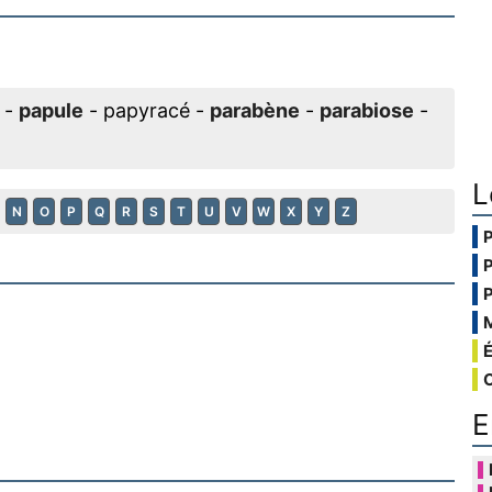
-
papule
- papyracé -
parabène
-
parabiose
-
L
N
O
P
Q
R
S
T
U
V
W
X
Y
Z
E