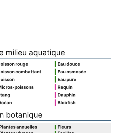
e milieu aquatique
Poisson rouge
Eau douce
Poisson combattant
Eau osmosée
Poisson
Eau pure
Micros-poissons
Requin
Étang
Dauphin
Océan
Blobfish
n botanique
Plantes annuelles
Fleurs