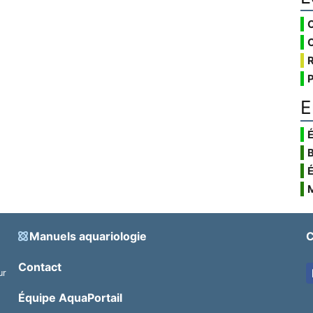
E
É
Manuels aquariologie
C
Contact
ur
.
Équipe AquaPortail