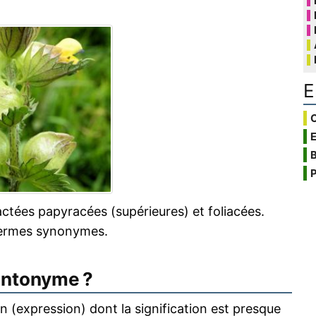
E
C
B
P
ctées papyracées (supérieures) et foliacées.
termes synonymes.
antonyme ?
 (expression) dont la signification est presque