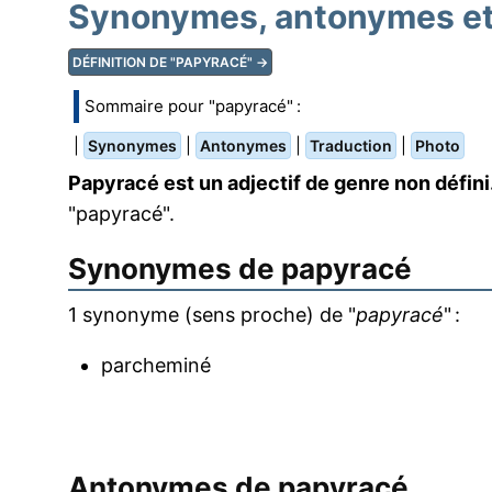
Synonymes, antonymes et 
DÉFINITION DE "PAPYRACÉ" →
Sommaire pour "papyracé" :
|
|
|
|
Synonymes
Antonymes
Traduction
Photo
Papyracé est un adjectif de genre non défini
"papyracé".
Synonymes de
papyracé
1 synonyme (sens proche) de "
papyracé
" :
parcheminé
Antonymes de
papyracé