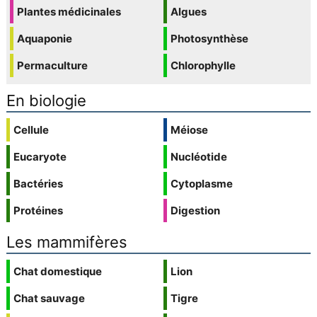
Plantes médicinales
Algues
Aquaponie
Photosynthèse
Permaculture
Chlorophylle
En biologie
Cellule
Méiose
Eucaryote
Nucléotide
Bactéries
Cytoplasme
Protéines
Digestion
Les mammifères
Chat domestique
Lion
Chat sauvage
Tigre