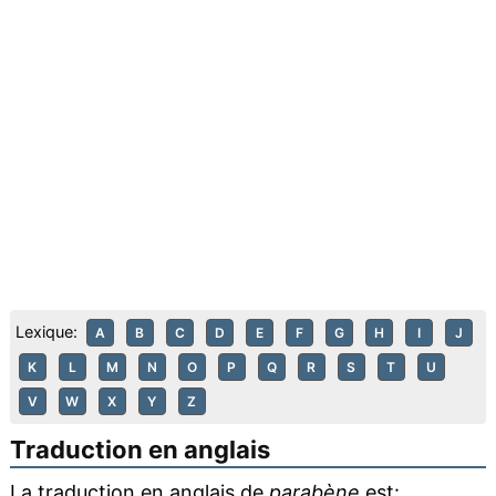
Lexique:
A
B
C
D
E
F
G
H
I
J
K
L
M
N
O
P
Q
R
S
T
U
V
W
X
Y
Z
Traduction en anglais
La traduction en anglais de
parabène
est: