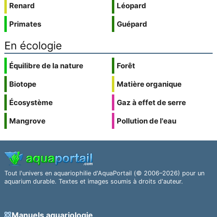
Renard
Léopard
Primates
Guépard
En écologie
Équilibre de la nature
Forêt
Biotope
Matière organique
Écosystème
Gaz à effet de serre
Mangrove
Pollution de l'eau
Tout l'univers en aquariophilie d'AquaPortail (© 2006–2026) pour un
aquarium durable. Textes et images soumis à droits d'auteur.
Manuels aquariologie