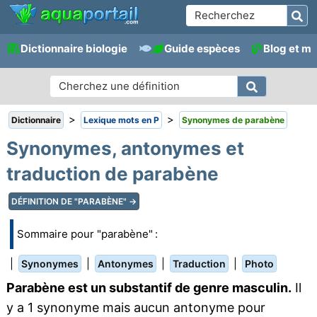
Dictionnaire biologie
Guide espèces
Blog et m
>
>
Dictionnaire
Lexique mots en P
Synonymes de parabène
Synonymes, antonymes et
traduction de parabène
DÉFINITION DE "PARABÈNE" →
Sommaire pour "parabène" :
|
|
|
|
Synonymes
Antonymes
Traduction
Photo
Parabène est un substantif de genre masculin.
Il
y a 1 synonyme mais aucun antonyme pour