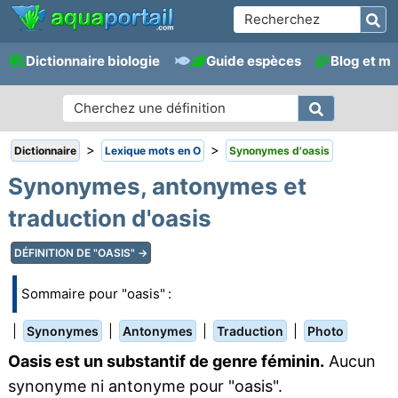
Dictionnaire biologie
Guide espèces
Blog et m
>
>
Dictionnaire
Lexique mots en O
Synonymes d'oasis
Synonymes, antonymes et
traduction d'oasis
DÉFINITION DE "OASIS" →
Sommaire pour "oasis" :
|
|
|
|
Synonymes
Antonymes
Traduction
Photo
Oasis est un substantif de genre féminin.
Aucun
synonyme ni antonyme pour "oasis".