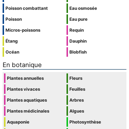
Poisson combattant
Eau osmosée
Poisson
Eau pure
Micros-poissons
Requin
Étang
Dauphin
Océan
Blobfish
En botanique
Plantes annuelles
Fleurs
Plantes vivaces
Feuilles
Plantes aquatiques
Arbres
Plantes médicinales
Algues
Aquaponie
Photosynthèse