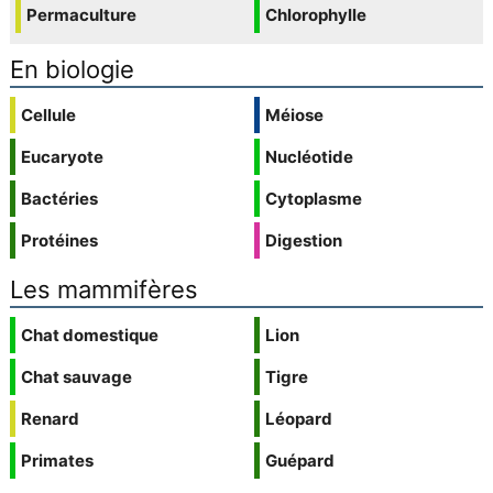
Permaculture
Chlorophylle
En biologie
Cellule
Méiose
Eucaryote
Nucléotide
Bactéries
Cytoplasme
Protéines
Digestion
Les mammifères
Chat domestique
Lion
Chat sauvage
Tigre
Renard
Léopard
Primates
Guépard