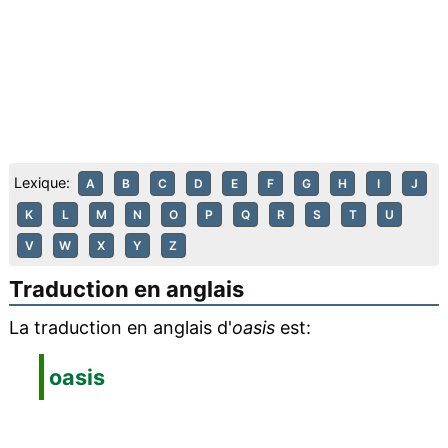
Lexique:
A
B
C
D
E
F
G
H
I
J
K
L
M
N
O
P
Q
R
S
T
U
V
W
X
Y
Z
Traduction en anglais
La traduction en anglais d'
oasis
est:
oasis