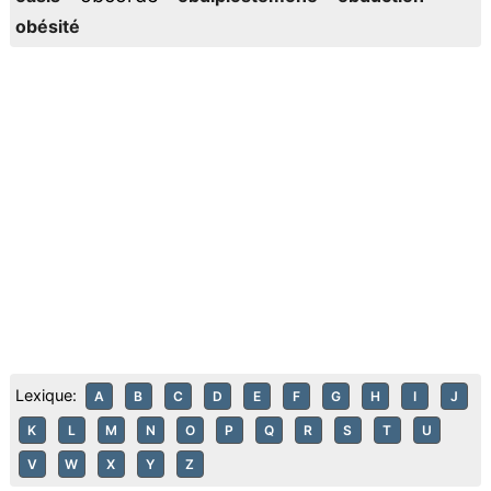
obésité
Lexique:
A
B
C
D
E
F
G
H
I
J
K
L
M
N
O
P
Q
R
S
T
U
V
W
X
Y
Z