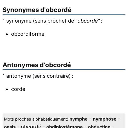
Synonymes d'
obcordé
1 synonyme (sens proche) de "
obcordé
" :
obcordiforme
Antonymes d'
obcordé
1 antonyme (sens contraire) :
cordé
-
-
nymphe
nymphose
Mots proches alphabétiquement:
- obcordé -
-
-
oasis
obdiplostémone
obduction