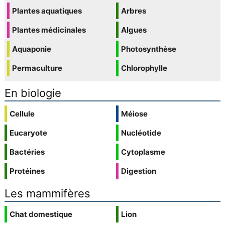
Plantes aquatiques
Arbres
Plantes médicinales
Algues
Aquaponie
Photosynthèse
Permaculture
Chlorophylle
En biologie
Cellule
Méiose
Eucaryote
Nucléotide
Bactéries
Cytoplasme
Protéines
Digestion
Les mammifères
Chat domestique
Lion