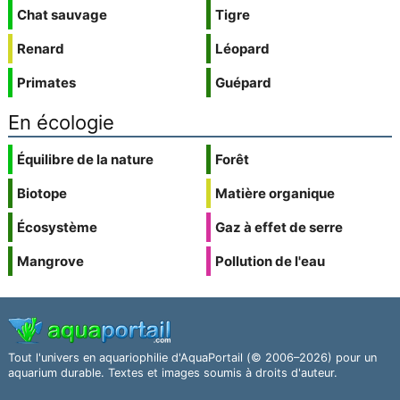
Chat sauvage
Tigre
Renard
Léopard
Primates
Guépard
En écologie
Équilibre de la nature
Forêt
Biotope
Matière organique
Écosystème
Gaz à effet de serre
Mangrove
Pollution de l'eau
Tout l'univers en aquariophilie d'AquaPortail (© 2006–2026) pour un
aquarium durable. Textes et images soumis à droits d'auteur.