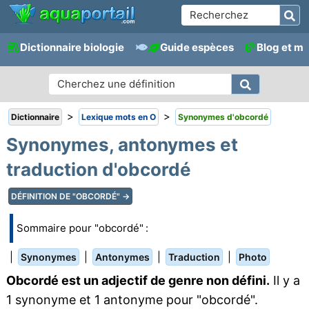
Dictionnaire biologie
Guide espèces
Blog et m
>
>
Dictionnaire
Lexique mots en O
Synonymes d'obcordé
Synonymes, antonymes et
traduction d'obcordé
DÉFINITION DE "OBCORDÉ" →
Sommaire pour "obcordé" :
|
|
|
|
Synonymes
Antonymes
Traduction
Photo
Obcordé est un adjectif de genre non défini.
Il y a
1 synonyme et 1 antonyme pour "obcordé".