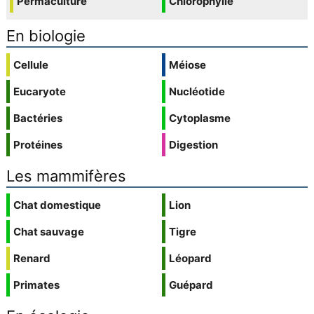
Permaculture
Chlorophylle
En biologie
Cellule
Méiose
Eucaryote
Nucléotide
Bactéries
Cytoplasme
Protéines
Digestion
Les mammifères
Chat domestique
Lion
Chat sauvage
Tigre
Renard
Léopard
Primates
Guépard