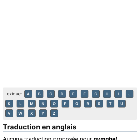
Lexique:
A
B
C
D
E
F
G
H
I
J
K
L
M
N
O
P
Q
R
S
T
U
V
W
X
Y
Z
Traduction en anglais
Aucune traduction proposée pour
nymphal
.