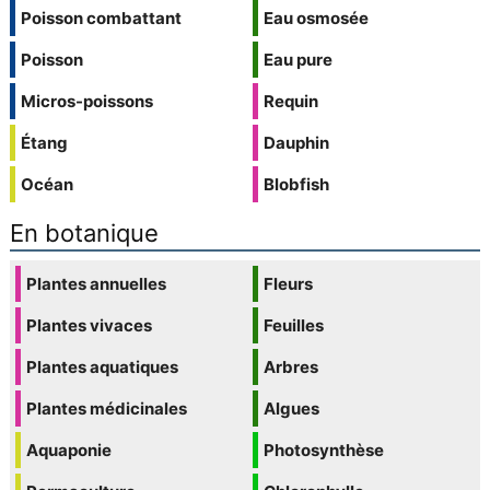
Poisson combattant
Eau osmosée
Poisson
Eau pure
Micros-poissons
Requin
Étang
Dauphin
Océan
Blobfish
En botanique
Plantes annuelles
Fleurs
Plantes vivaces
Feuilles
Plantes aquatiques
Arbres
Plantes médicinales
Algues
Aquaponie
Photosynthèse