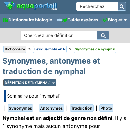
Dictionnaire biologie
Guide espèces
Blog et m
>
>
Dictionnaire
Lexique mots en N
Synonymes de nymphal
Synonymes, antonymes et
traduction de nymphal
DÉFINITION DE "NYMPHAL" →
Sommaire pour "nymphal" :
|
|
|
|
Synonymes
Antonymes
Traduction
Photo
Nymphal est un adjectif de genre non défini.
Il y a
1 synonyme mais aucun antonyme pour