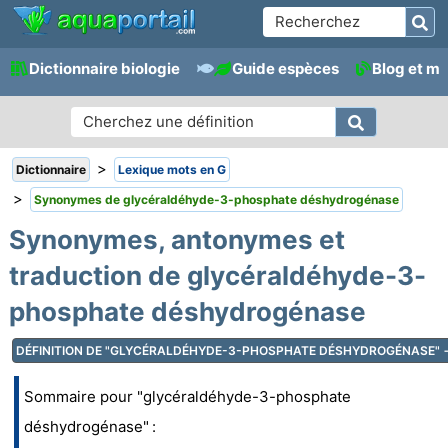
Dictionnaire biologie
Guide espèces
Blog et m
>
Dictionnaire
Lexique mots en G
>
Synonymes de glycéraldéhyde-3-phosphate déshydrogénase
Synonymes, antonymes et
traduction de glycéraldéhyde-3-
phosphate déshydrogénase
DÉFINITION DE "GLYCÉRALDÉHYDE-3-PHOSPHATE DÉSHYDROGÉNASE" 
Sommaire pour "glycéraldéhyde-3-phosphate
déshydrogénase" :