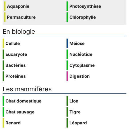
Aquaponie
Photosynthèse
Permaculture
Chlorophylle
En biologie
Cellule
Méiose
Eucaryote
Nucléotide
Bactéries
Cytoplasme
Protéines
Digestion
Les mammifères
Chat domestique
Lion
Chat sauvage
Tigre
Renard
Léopard