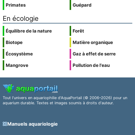
Primates
Guépard
En écologie
Équilibre de la nature
Forêt
Biotope
Matière organique
Écosystème
Gaz à effet de serre
Mangrove
Pollution de l'eau
Tout l'univers en aquariophilie d'AquaPortail (© 2006–2026) pour un
aquarium durable. Textes et images soumis à droits d'auteur.
Manuels aquariologie