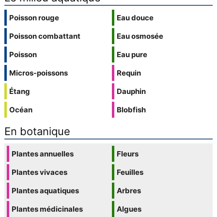
Poisson rouge
Eau douce
Poisson combattant
Eau osmosée
Poisson
Eau pure
Micros-poissons
Requin
Étang
Dauphin
Océan
Blobfish
En botanique
Plantes annuelles
Fleurs
Plantes vivaces
Feuilles
Plantes aquatiques
Arbres
Plantes médicinales
Algues