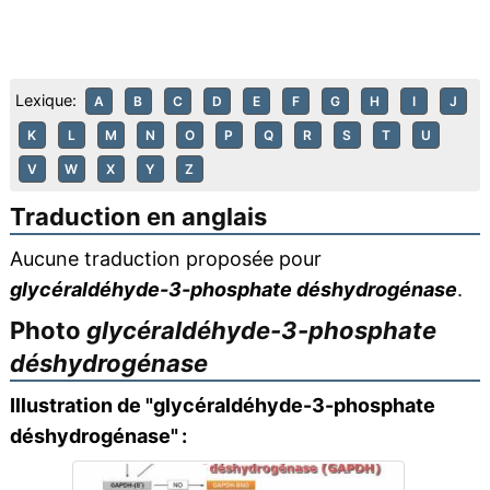
Lexique:
A
B
C
D
E
F
G
H
I
J
K
L
M
N
O
P
Q
R
S
T
U
V
W
X
Y
Z
Traduction en anglais
Aucune traduction proposée pour
glycéraldéhyde-3-phosphate déshydrogénase
.
Photo
glycéraldéhyde-3-phosphate
déshydrogénase
Illustration de "glycéraldéhyde-3-phosphate
déshydrogénase" :