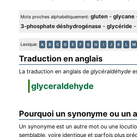
gluten
-
glycane
Mots proches alphabétiquement:
3-phosphate déshydrogénase
-
glycéride
Lexique:
A
B
C
D
E
F
G
H
I
J
K
L
M
Traduction en anglais
La traduction en anglais de
glycéraldéhyde
es
glyceraldehyde
Pourquoi un synonyme ou un 
Un synonyme est un autre mot ou une locution
semblable, voire identique et parfois plus pr