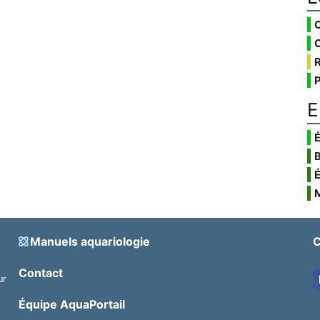
E
É
Manuels aquariologie
C
Contact
ur
.
Équipe AquaPortail