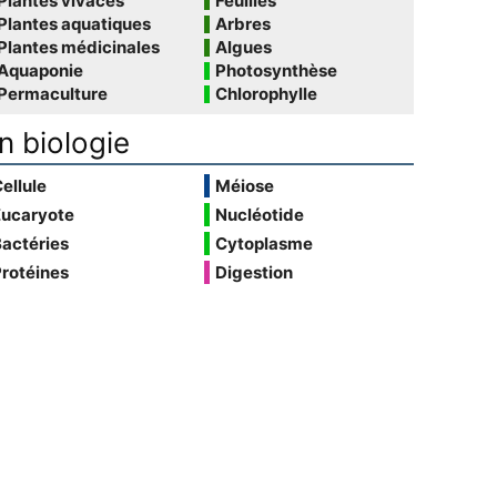
Plantes vivaces
Feuilles
Plantes aquatiques
Arbres
Plantes médicinales
Algues
Aquaponie
Photosynthèse
Permaculture
Chlorophylle
n biologie
ellule
Méiose
Eucaryote
Nucléotide
actéries
Cytoplasme
rotéines
Digestion