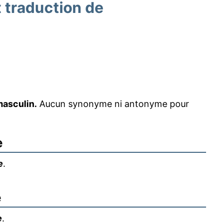
traduction de
masculin.
Aucun synonyme ni antonyme pour
e
e
.
e
e
.