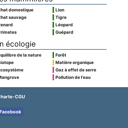
Chat domestique
Lion
Chat sauvage
Tigre
Renard
Léopard
Primates
Guépard
n écologie
quilibre de la nature
Forêt
Biotope
Matière organique
Écosystème
Gaz à effet de serre
Mangrove
Pollution de l'eau
harte-CGU
Facebook