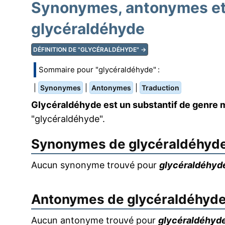
Synonymes, antonymes et 
glycéraldéhyde
DÉFINITION DE "GLYCÉRALDÉHYDE" →
Sommaire pour "glycéraldéhyde" :
|
|
|
Synonymes
Antonymes
Traduction
Glycéraldéhyde est un substantif de genre 
"glycéraldéhyde".
Synonymes de
glycéraldéhyd
Aucun synonyme trouvé pour
glycéraldéhyd
Antonymes de
glycéraldéhyd
Aucun antonyme trouvé pour
glycéraldéhyd