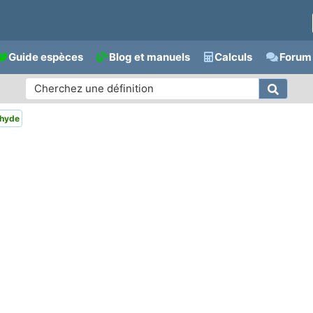
Guide espèces
Blog et manuels
Calculs
Forum 
éhyde