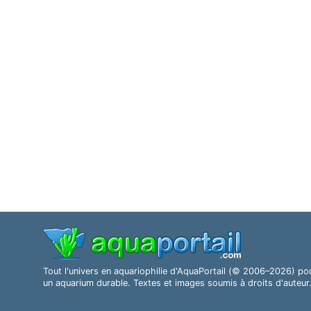
Tout l'univers en aquariophilie d'AquaPortail (© 2006–2026) po
un aquarium durable. Textes et images soumis à droits d'auteur