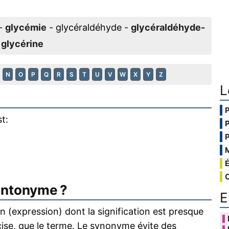
-
glycémie
- glycéraldéhyde -
glycéraldéhyde-
-
glycérine
N
O
P
Q
R
S
T
U
V
W
X
Y
Z
L
t:
antonyme ?
E
 (expression) dont la signification est presque
écise, que le terme. Le synonyme évite des