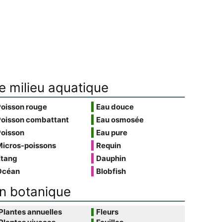
e milieu aquatique
Poisson rouge
Eau douce
Poisson combattant
Eau osmosée
Poisson
Eau pure
Micros-poissons
Requin
Étang
Dauphin
Océan
Blobfish
n botanique
Plantes annuelles
Fleurs