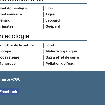
Chat domestique
Lion
Chat sauvage
Tigre
Renard
Léopard
Primates
Guépard
n écologie
quilibre de la nature
Forêt
Biotope
Matière organique
Écosystème
Gaz à effet de serre
Mangrove
Pollution de l'eau
harte-CGU
Facebook