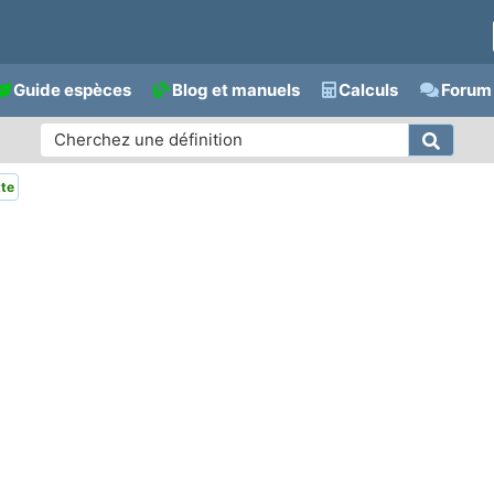
Guide espèces
Blog et manuels
Calculs
Forum 
tte