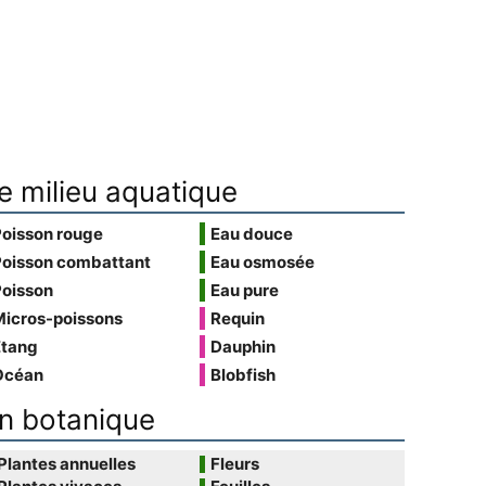
e milieu aquatique
Poisson rouge
Eau douce
Poisson combattant
Eau osmosée
Poisson
Eau pure
Micros-poissons
Requin
Étang
Dauphin
Océan
Blobfish
n botanique
Plantes annuelles
Fleurs