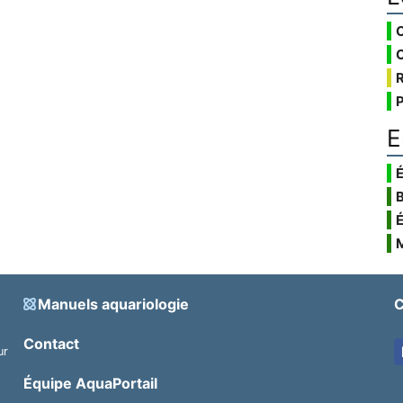
E
É
Manuels aquariologie
C
Contact
ur
.
Équipe AquaPortail