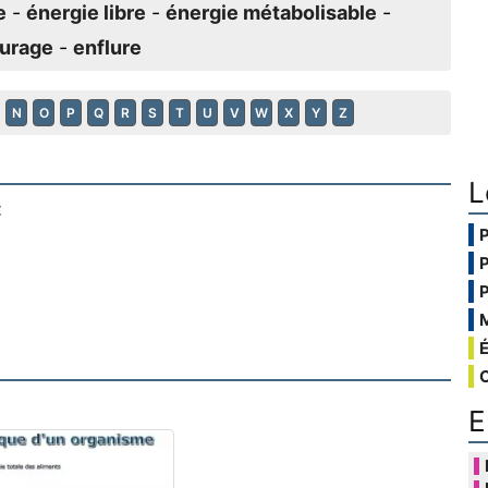
e
-
énergie libre
-
énergie métabolisable
-
eurage
-
enflure
N
O
P
Q
R
S
T
U
V
W
X
Y
Z
L
:
E