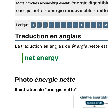
énergie digestibl
Mots proches alphabétiquement:
énergie nette -
énergie renouvelable
-
enfl
Lexique:
A
B
C
D
E
F
G
H
I
J
K
L
M
Traduction en anglais
La traduction en anglais de
énergie nette
est
net energy
Photo
énergie nette
Illustration de "énergie nette" :