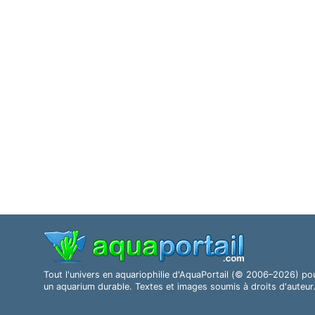
Tout l'univers en aquariophilie d'AquaPortail (© 2006–2026) po
un aquarium durable. Textes et images soumis à droits d'auteur