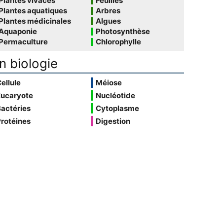
Plantes vivaces
Feuilles
Plantes aquatiques
Arbres
Plantes médicinales
Algues
Aquaponie
Photosynthèse
Permaculture
Chlorophylle
n biologie
ellule
Méiose
Eucaryote
Nucléotide
actéries
Cytoplasme
rotéines
Digestion