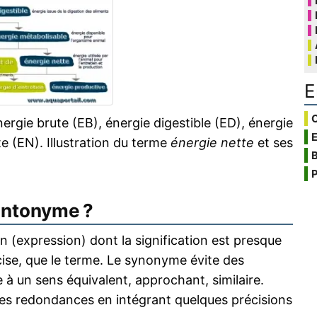
E
C
ergie brute (EB), énergie digestible (ED), énergie
e (EN). Illustration du terme
énergie nette
et ses
B
P
antonyme ?
 (expression) dont la signification est presque
écise, que le terme. Le synonyme évite des
 à un sens équivalent, approchant, similaire.
s redondances en intégrant quelques précisions