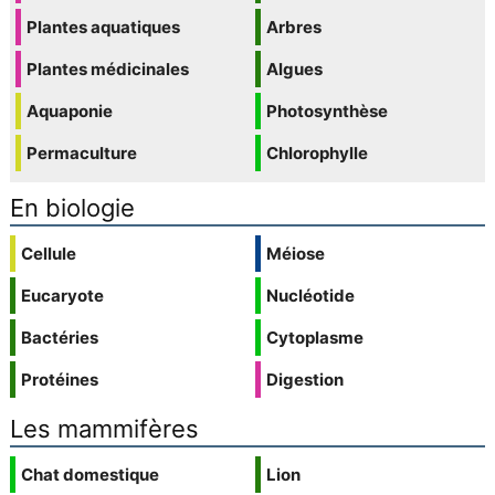
Plantes aquatiques
Arbres
Plantes médicinales
Algues
Aquaponie
Photosynthèse
Permaculture
Chlorophylle
En biologie
Cellule
Méiose
Eucaryote
Nucléotide
Bactéries
Cytoplasme
Protéines
Digestion
Les mammifères
Chat domestique
Lion