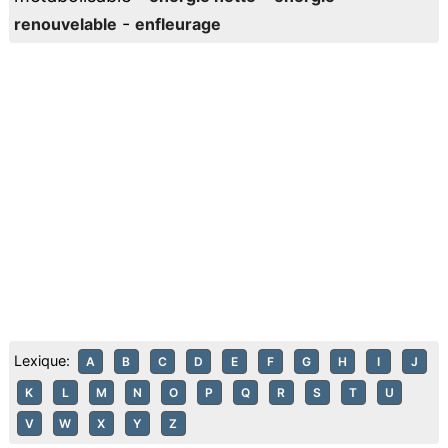
-
renouvelable
enfleurage
Lexique:
A
B
C
D
E
F
G
H
I
J
K
L
M
N
O
P
Q
R
S
T
U
V
W
X
Y
Z