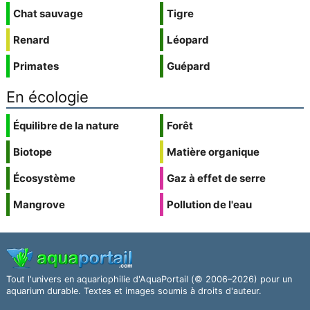
Chat sauvage
Tigre
Renard
Léopard
Primates
Guépard
En écologie
Équilibre de la nature
Forêt
Biotope
Matière organique
Écosystème
Gaz à effet de serre
Mangrove
Pollution de l'eau
Tout l'univers en aquariophilie d'AquaPortail (© 2006–2026) pour un
aquarium durable. Textes et images soumis à droits d'auteur.