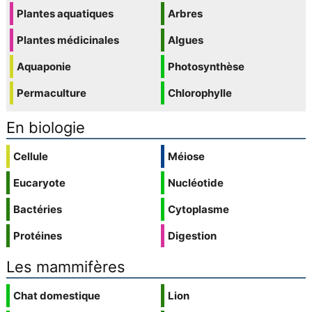
Plantes aquatiques
Arbres
Plantes médicinales
Algues
Aquaponie
Photosynthèse
Permaculture
Chlorophylle
En biologie
Cellule
Méiose
Eucaryote
Nucléotide
Bactéries
Cytoplasme
Protéines
Digestion
Les mammifères
Chat domestique
Lion