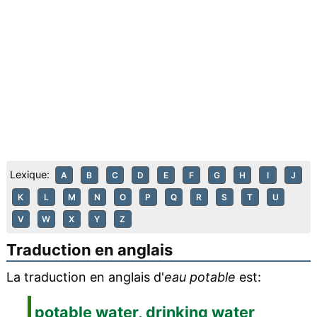
Lexique:
A
B
C
D
E
F
G
H
I
J
K
L
M
N
O
P
Q
R
S
T
U
V
W
X
Y
Z
Traduction en anglais
La traduction en anglais d'
eau potable
est:
potable water, drinking water