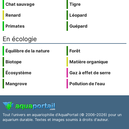
Chat sauvage
Tigre
Renard
Léopard
Primates
Guépard
En écologie
Équilibre de la nature
Forêt
Biotope
Matière organique
Écosystème
Gaz à effet de serre
Mangrove
Pollution de l'eau
Tout l'univers en aquariophilie d'AquaPortail (© 2006–2026) pour un
aquarium durable. Textes et images soumis à droits d'auteur.