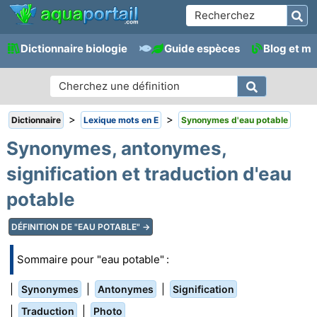
Dictionnaire biologie
Guide espèces
Blog et m
>
>
Dictionnaire
Lexique mots en E
Synonymes d'eau potable
Synonymes, antonymes,
signification et traduction d'eau
potable
DÉFINITION DE "EAU POTABLE" →
Sommaire pour "eau potable" :
|
|
|
Synonymes
Antonymes
Signification
|
|
Traduction
Photo