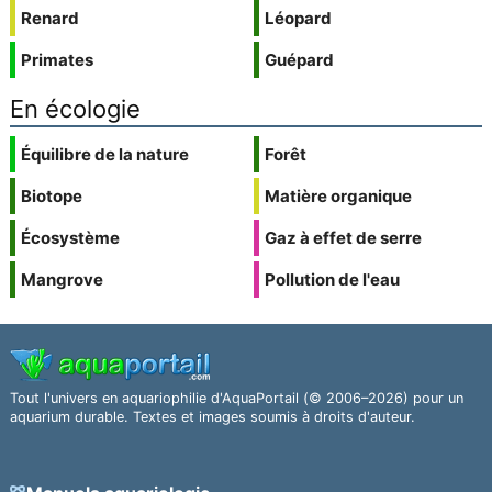
Renard
Léopard
Primates
Guépard
En écologie
Équilibre de la nature
Forêt
Biotope
Matière organique
Écosystème
Gaz à effet de serre
Mangrove
Pollution de l'eau
Tout l'univers en aquariophilie d'AquaPortail (© 2006–2026) pour un
aquarium durable. Textes et images soumis à droits d'auteur.