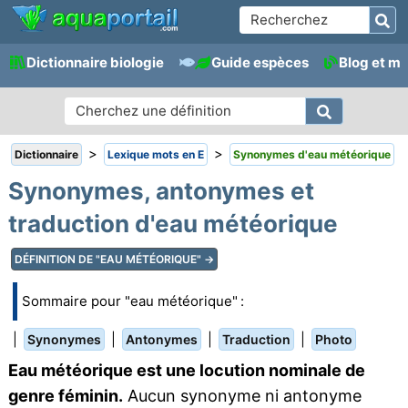
Dictionnaire biologie
Guide espèces
Blog et m
>
>
Dictionnaire
Lexique mots en E
Synonymes d'eau météorique
Synonymes, antonymes et
traduction d'eau météorique
DÉFINITION DE "EAU MÉTÉORIQUE" →
Sommaire pour "eau météorique" :
|
|
|
|
Synonymes
Antonymes
Traduction
Photo
Eau météorique est une locution nominale de
genre féminin.
Aucun synonyme ni antonyme