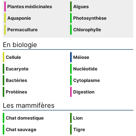
Plantes médicinales
Algues
Aquaponie
Photosynthèse
Permaculture
Chlorophylle
En biologie
Cellule
Méiose
Eucaryote
Nucléotide
Bactéries
Cytoplasme
Protéines
Digestion
Les mammifères
Chat domestique
Lion
Chat sauvage
Tigre