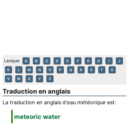
Lexique:
A
B
C
D
E
F
G
H
I
J
K
L
M
N
O
P
Q
R
S
T
U
V
W
X
Y
Z
Traduction en anglais
La traduction en anglais d'
eau météorique
est:
meteoric water