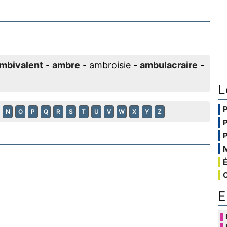
mbivalent
-
ambre
- ambroisie -
ambulacraire
-
L
N
O
P
Q
R
S
T
U
V
W
X
Y
Z
E