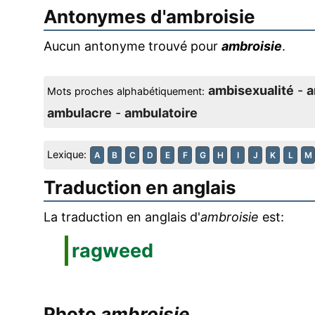
Antonymes d'
ambroisie
Aucun antonyme trouvé pour
ambroisie
.
ambisexualité
-
a
Mots proches alphabétiquement:
ambulacre
-
ambulatoire
Lexique:
A
B
C
D
E
F
G
H
I
J
K
L
M
Traduction en anglais
La traduction en anglais d'
ambroisie
est:
ragweed
Photo
ambroisie