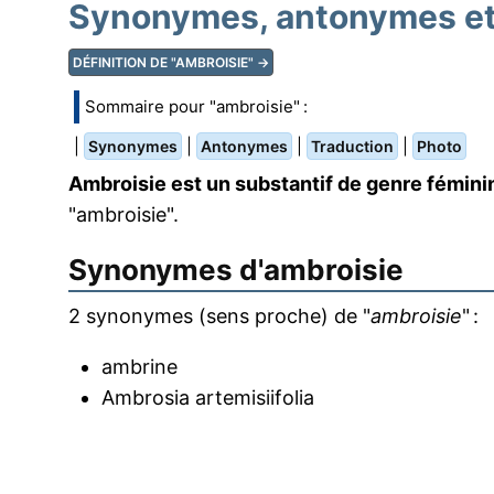
Synonymes, antonymes et 
DÉFINITION DE "AMBROISIE" →
Sommaire pour "ambroisie" :
|
|
|
|
Synonymes
Antonymes
Traduction
Photo
Ambroisie est un substantif de genre fémini
"ambroisie".
Synonymes d'
ambroisie
2 synonymes (sens proche) de "
ambroisie
" :
ambrine
Ambrosia artemisiifolia