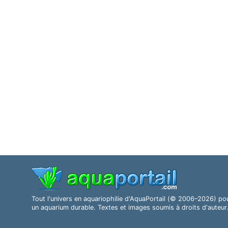
Tout l'univers en aquariophilie d'AquaPortail (© 2006–2026) po
un aquarium durable. Textes et images soumis à droits d'auteur