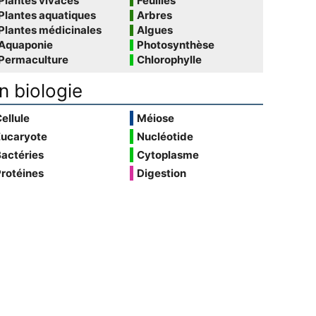
Plantes vivaces
Feuilles
Plantes aquatiques
Arbres
Plantes médicinales
Algues
Aquaponie
Photosynthèse
Permaculture
Chlorophylle
n biologie
ellule
Méiose
Eucaryote
Nucléotide
actéries
Cytoplasme
rotéines
Digestion