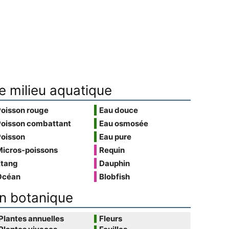
e milieu aquatique
Poisson rouge
Eau douce
Poisson combattant
Eau osmosée
Poisson
Eau pure
Micros-poissons
Requin
Étang
Dauphin
Océan
Blobfish
n botanique
Plantes annuelles
Fleurs