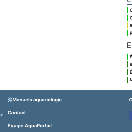
E
É
Manuels aquariologie
C
Contact
ur
.
Équipe AquaPortail