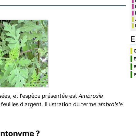
E
C
B
P
sées, et l'espèce présentée est
Ambrosia
 feuilles d'argent. Illustration du terme
ambroisie
antonyme ?