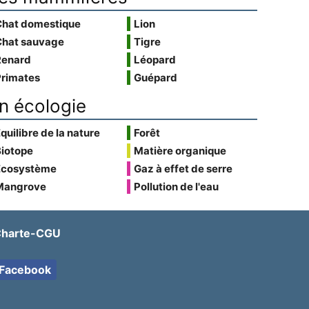
Chat domestique
Lion
Chat sauvage
Tigre
Renard
Léopard
Primates
Guépard
n écologie
quilibre de la nature
Forêt
Biotope
Matière organique
Écosystème
Gaz à effet de serre
Mangrove
Pollution de l'eau
harte-CGU
Facebook