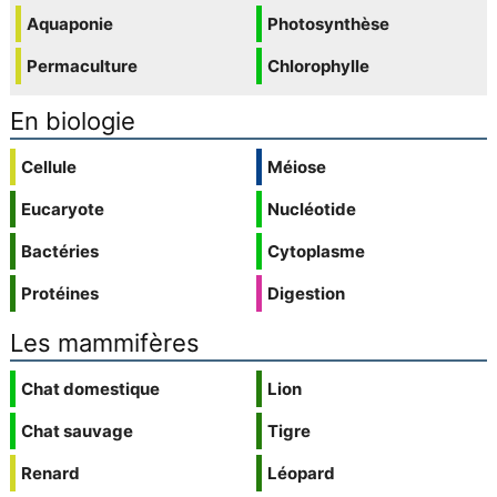
Aquaponie
Photosynthèse
Permaculture
Chlorophylle
En biologie
Cellule
Méiose
Eucaryote
Nucléotide
Bactéries
Cytoplasme
Protéines
Digestion
Les mammifères
Chat domestique
Lion
Chat sauvage
Tigre
Renard
Léopard