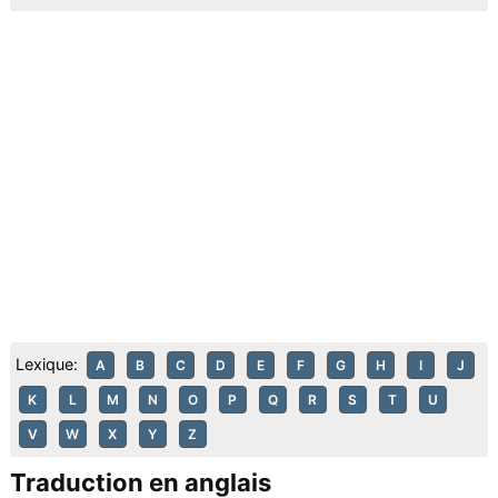
Lexique:
A
B
C
D
E
F
G
H
I
J
K
L
M
N
O
P
Q
R
S
T
U
V
W
X
Y
Z
Traduction en anglais