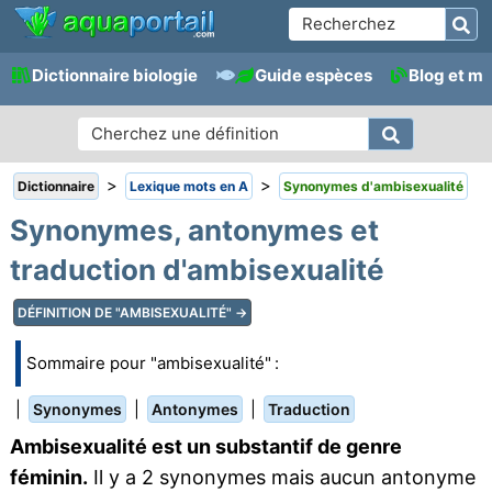
Dictionnaire biologie
Guide espèces
Blog et m
>
>
Dictionnaire
Lexique mots en A
Synonymes d'ambisexualité
Synonymes, antonymes et
traduction d'ambisexualité
DÉFINITION DE "AMBISEXUALITÉ" →
Sommaire pour "ambisexualité" :
|
|
|
Synonymes
Antonymes
Traduction
Ambisexualité est un substantif de genre
féminin.
Il y a 2 synonymes mais aucun antonyme