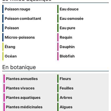
Poisson rouge
Eau douce
Poisson combattant
Eau osmosée
Poisson
Eau pure
Micros-poissons
Requin
Étang
Dauphin
Océan
Blobfish
En botanique
Plantes annuelles
Fleurs
Plantes vivaces
Feuilles
Plantes aquatiques
Arbres
Plantes médicinales
Algues