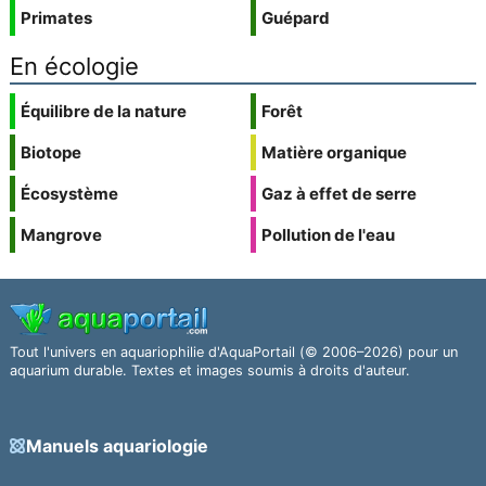
Primates
Guépard
En écologie
Équilibre de la nature
Forêt
Biotope
Matière organique
Écosystème
Gaz à effet de serre
Mangrove
Pollution de l'eau
Tout l'univers en aquariophilie d'AquaPortail (© 2006–2026) pour un
aquarium durable. Textes et images soumis à droits d'auteur.
Manuels aquariologie