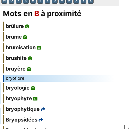
N
O
P
Q
R
S
T
U
V
W
X
Y
Z
Mots en
B
à proximité
brûlure
brume
brumisation
brushite
bruyère
bryoflore
bryologie
bryophyte
bryophytique
Bryopsidées
L