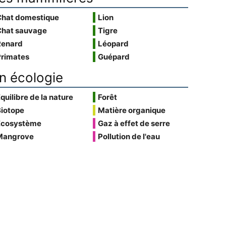
Chat domestique
Lion
Chat sauvage
Tigre
Renard
Léopard
Primates
Guépard
n écologie
quilibre de la nature
Forêt
Biotope
Matière organique
Écosystème
Gaz à effet de serre
Mangrove
Pollution de l'eau