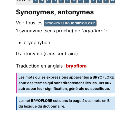
A
B
C
D
E
F
G
H
I
J
K
L
M
Synonymes, antonymes
Voir tous les
.
SYNONYMES POUR "BRYOFLORE"
1 synonyme (sens proche) de "
bryoflore
" :
bryophytion
0 antonyme (sens contraire).
Traduction en anglais :
bryoflora
Les mots ou les expressions apparentés à BRYOFLORE
sont des termes qui sont directement liés les uns aux
autres par leur signification, générale ou spécifique.
Le mot
BRYOFLORE
est dans la
page 4 des mots en B
du lexique du dictionnaire.