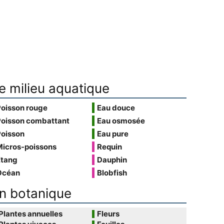
e milieu aquatique
Poisson rouge
Eau douce
Poisson combattant
Eau osmosée
Poisson
Eau pure
Micros-poissons
Requin
Étang
Dauphin
Océan
Blobfish
n botanique
Plantes annuelles
Fleurs