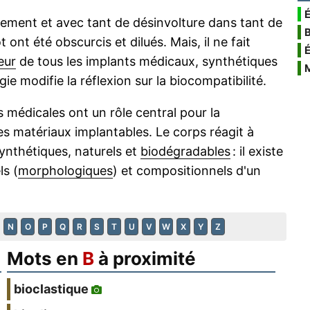
É
argement et avec tant de désinvolture dans tant de
 ont été obscurcis et dilués. Mais, il ne fait
eur
de tous les implants médicaux, synthétiques
e modifie la réflexion sur la biocompatibilité.
 médicales ont un rôle central pour la
des matériaux implantables. Le corps réagit à
ynthétiques, naturels et
biodégradables
: il existe
s (
morphologiques
) et compositionnels d'un
N
O
P
Q
R
S
T
U
V
W
X
Y
Z
Mots en
B
à proximité
bioclastique