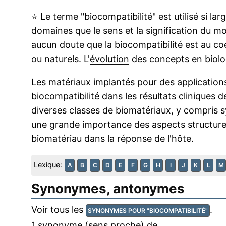
⭐
Le terme "biocompatibilité" est utilisé si l
domaines que le sens et la signification du mot
aucun doute que la biocompatibilité est au
co
ou naturels. L'
évolution
des concepts en biologi
Les matériaux implantés pour des applications
biocompatibilité dans les résultats cliniques 
diverses classes de biomatériaux, y compris s
une grande importance des aspects structurel
biomatériau dans la réponse de l'hôte.
Lexique:
A
B
C
D
E
F
G
H
I
J
K
L
M
Synonymes, antonymes
Voir tous les
.
SYNONYMES POUR "BIOCOMPATIBILITÉ"
1 synonyme (sens proche) de