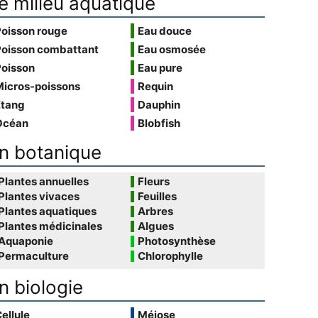
e milieu aquatique
Poisson rouge
Eau douce
Poisson combattant
Eau osmosée
Poisson
Eau pure
Micros-poissons
Requin
Étang
Dauphin
Océan
Blobfish
n botanique
Plantes annuelles
Fleurs
Plantes vivaces
Feuilles
Plantes aquatiques
Arbres
Plantes médicinales
Algues
Aquaponie
Photosynthèse
Permaculture
Chlorophylle
n biologie
ellule
Méiose