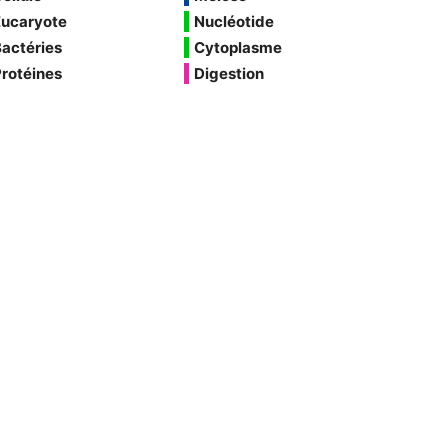
Eucaryote
Nucléotide
actéries
Cytoplasme
rotéines
Digestion