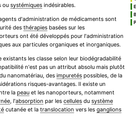
es ou
systémiques
indésirables.
B
s agents d'administration de médicaments sont
P
urité des
thérapies
basées sur les
rteurs ont été développés pour l'administration
ques aux particules organiques et inorganiques.
existants les classe selon leur biodégradabilité
patibilité n'est pas un attribut absolu mais plutôt
s du nanomatériau, des
impuretés
possibles, de la
idérations risques-avantages. Il existe un
ntre la
peau
et les nanoporteurs, notamment
rnée
, l'
absorption
par les
cellules
du
système
té
cutanée et la
translocation
vers les
ganglions