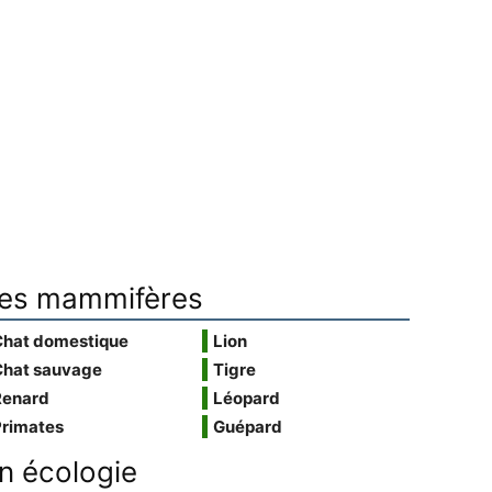
es mammifères
Chat domestique
Lion
Chat sauvage
Tigre
Renard
Léopard
Primates
Guépard
n écologie