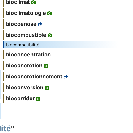
bioclimat
bioclimatologie
biocoenose
biocombustible
biocompatibilité
bioconcentration
bioconcrétion
bioconcrétionnement
bioconversion
biocorridor
ité
"