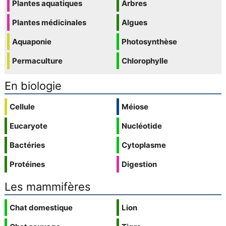
Plantes aquatiques
Arbres
Plantes médicinales
Algues
Aquaponie
Photosynthèse
Permaculture
Chlorophylle
En biologie
Cellule
Méiose
Eucaryote
Nucléotide
Bactéries
Cytoplasme
Protéines
Digestion
Les mammifères
Chat domestique
Lion