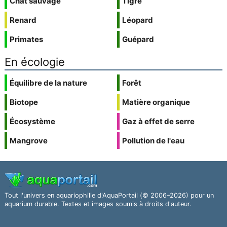
Chat sauvage
Tigre
Renard
Léopard
Primates
Guépard
En écologie
Équilibre de la nature
Forêt
Biotope
Matière organique
Écosystème
Gaz à effet de serre
Mangrove
Pollution de l'eau
Tout l'univers en aquariophilie d'AquaPortail (© 2006–2026) pour un
aquarium durable. Textes et images soumis à droits d'auteur.