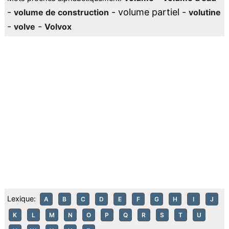
-
- volume partiel -
volume de construction
volutine
-
-
volve
Volvox
Lexique:
A
B
C
D
E
F
G
H
I
J
K
L
M
N
O
P
Q
R
S
T
U