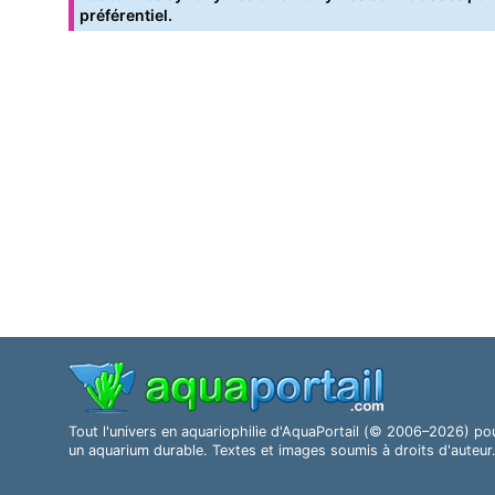
préférentiel.
Tout l'univers en aquariophilie d'AquaPortail (© 2006–2026) po
un aquarium durable. Textes et images soumis à droits d'auteur