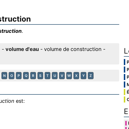
truction
truction
.
e
-
volume d'eau
- volume de construction -
L
N
O
P
Q
R
S
T
U
V
W
X
Y
Z
uction
est:
E