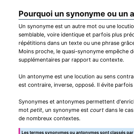
Pourquoi un synonyme ou un 
Un synonyme est un autre mot ou une locution
semblable, voire identique et parfois plus pr
répétitions dans un texte ou une phrase grâce
Moins proche, le quasi-synonyme empêche de
supplémentaires par rapport au contexte.
Un antonyme est une locution au sens contrai
est contraire, inverse, opposé. Il évite parfoi
Synonymes et antonymes permettent d'enrichir
mot
petit
, un synonyme est
court
dans le cas
de nombreux contextes.
Les termes synonymes ou antonymes sont classés par o