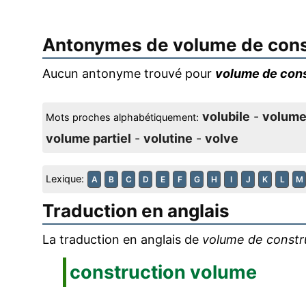
Antonymes de
volume de cons
Aucun antonyme trouvé pour
volume de cons
volubile
-
volum
Mots proches alphabétiquement:
volume partiel
-
volutine
-
volve
Lexique:
A
B
C
D
E
F
G
H
I
J
K
L
M
Traduction en anglais
La traduction en anglais de
volume de constr
construction volume