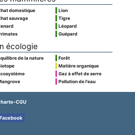
Chat domestique
Lion
Chat sauvage
Tigre
Renard
Léopard
Primates
Guépard
n écologie
quilibre de la nature
Forêt
Biotope
Matière organique
Écosystème
Gaz à effet de serre
Mangrove
Pollution de l'eau
harte-CGU
Facebook