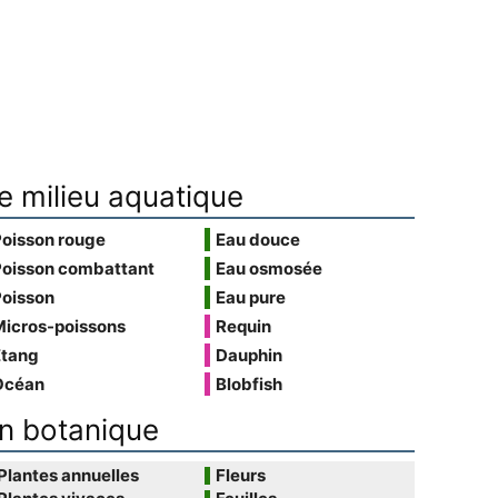
e milieu aquatique
Poisson rouge
Eau douce
Poisson combattant
Eau osmosée
Poisson
Eau pure
Micros-poissons
Requin
Étang
Dauphin
Océan
Blobfish
n botanique
Plantes annuelles
Fleurs