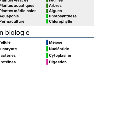
Plantes vivaces
Feuilles
Plantes aquatiques
Arbres
Plantes médicinales
Algues
Aquaponie
Photosynthèse
Permaculture
Chlorophylle
n biologie
ellule
Méiose
Eucaryote
Nucléotide
actéries
Cytoplasme
rotéines
Digestion