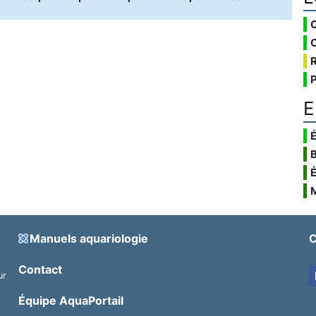
E
É
Manuels aquariologie
C
Contact
ur
.
Équipe AquaPortail