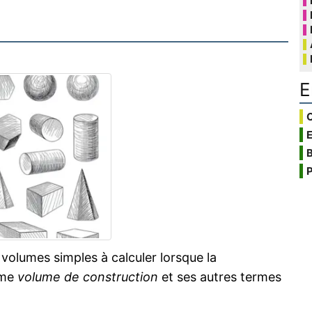
E
C
B
P
volumes simples à calculer lorsque la
rme
volume de construction
et ses autres termes