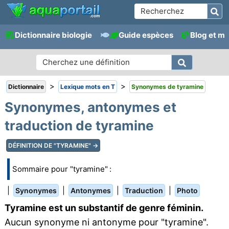
Dictionnaire biologie
Guide espèces
Blog et m
>
>
Dictionnaire
Lexique mots en T
Synonymes de tyramine
Synonymes, antonymes et
traduction de tyramine
DÉFINITION DE "TYRAMINE" →
Sommaire pour "tyramine" :
|
|
|
|
Synonymes
Antonymes
Traduction
Photo
Tyramine est un substantif de genre féminin.
Aucun synonyme ni antonyme pour "tyramine".