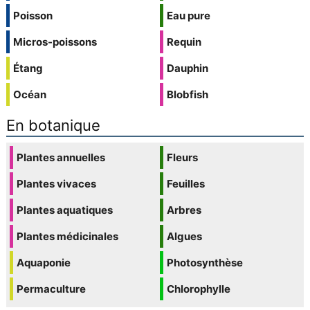
Poisson
Eau pure
Micros-poissons
Requin
Étang
Dauphin
Océan
Blobfish
En botanique
Plantes annuelles
Fleurs
Plantes vivaces
Feuilles
Plantes aquatiques
Arbres
Plantes médicinales
Algues
Aquaponie
Photosynthèse
Permaculture
Chlorophylle