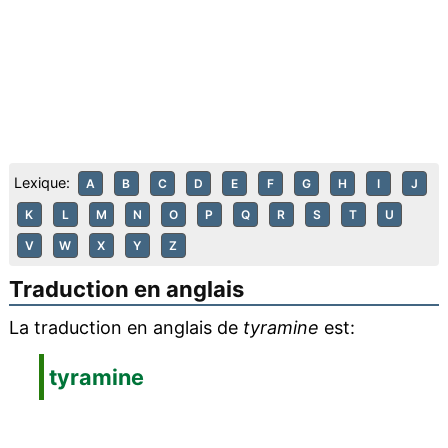
Lexique:
A
B
C
D
E
F
G
H
I
J
K
L
M
N
O
P
Q
R
S
T
U
V
W
X
Y
Z
Traduction en anglais
La traduction en anglais de
tyramine
est:
tyramine