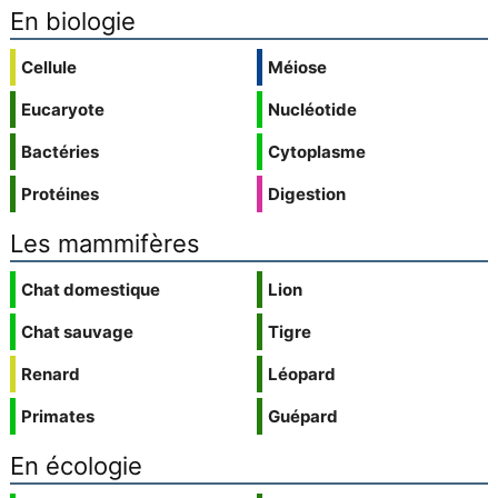
En biologie
Cellule
Méiose
Eucaryote
Nucléotide
Bactéries
Cytoplasme
Protéines
Digestion
Les mammifères
Chat domestique
Lion
Chat sauvage
Tigre
Renard
Léopard
Primates
Guépard
En écologie