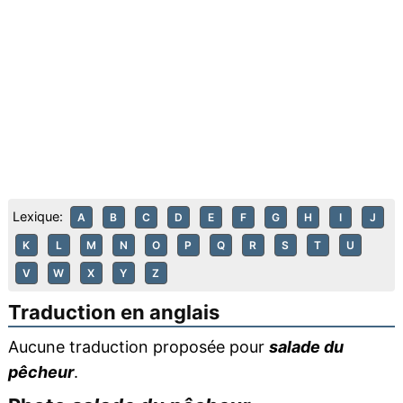
Lexique:
A
B
C
D
E
F
G
H
I
J
K
L
M
N
O
P
Q
R
S
T
U
V
W
X
Y
Z
Traduction en anglais
Aucune traduction proposée pour
salade du
pêcheur
.