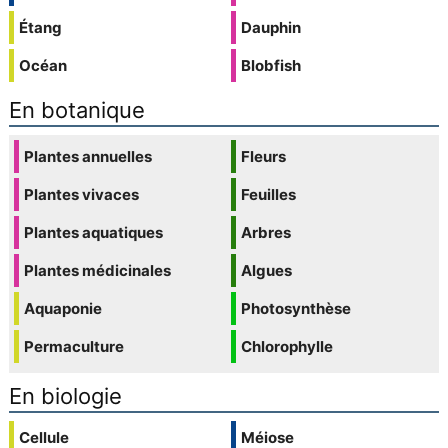
Étang
Dauphin
Océan
Blobfish
En botanique
Plantes annuelles
Fleurs
Plantes vivaces
Feuilles
Plantes aquatiques
Arbres
Plantes médicinales
Algues
Aquaponie
Photosynthèse
Permaculture
Chlorophylle
En biologie
Cellule
Méiose