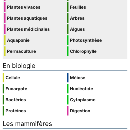
Plantes vivaces
Feuilles
Plantes aquatiques
Arbres
Plantes médicinales
Algues
Aquaponie
Photosynthèse
Permaculture
Chlorophylle
En biologie
Cellule
Méiose
Eucaryote
Nucléotide
Bactéries
Cytoplasme
Protéines
Digestion
Les mammifères