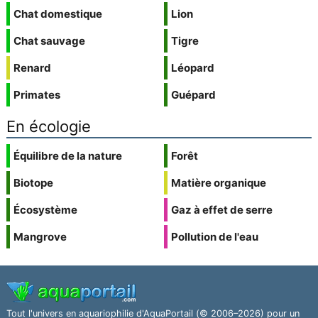
Chat domestique
Lion
Chat sauvage
Tigre
Renard
Léopard
Primates
Guépard
En écologie
Équilibre de la nature
Forêt
Biotope
Matière organique
Écosystème
Gaz à effet de serre
Mangrove
Pollution de l'eau
Tout l'univers en aquariophilie d'AquaPortail (© 2006–2026) pour un