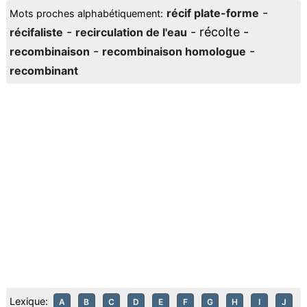
-
récif plate-forme
Mots proches alphabétiquement:
-
- récolte -
récifaliste
recirculation de l'eau
-
-
recombinaison
recombinaison homologue
recombinant
Lexique:
A
B
C
D
E
F
G
H
I
J