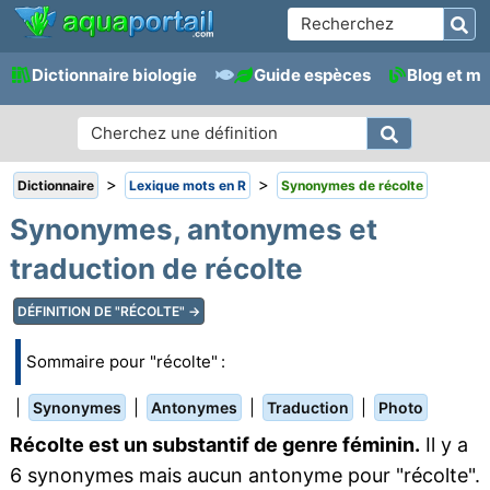
Dictionnaire biologie
Guide espèces
Blog et m
>
>
Dictionnaire
Lexique mots en R
Synonymes de récolte
Synonymes, antonymes et
traduction de récolte
DÉFINITION DE "RÉCOLTE" →
Sommaire pour "récolte" :
|
|
|
|
Synonymes
Antonymes
Traduction
Photo
Récolte est un substantif de genre féminin.
Il y a
6 synonymes mais aucun antonyme pour "récolte".