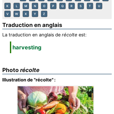
K
L
M
N
O
P
Q
R
S
T
U
V
W
X
Y
Z
Traduction en anglais
La traduction en anglais de
récolte
est:
harvesting
Photo
récolte
Illustration de "récolte" :