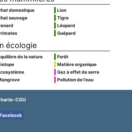
Chat domestique
Lion
Chat sauvage
Tigre
Renard
Léopard
Primates
Guépard
n écologie
quilibre de la nature
Forêt
Biotope
Matière organique
Écosystème
Gaz à effet de serre
Mangrove
Pollution de l'eau
harte-CGU
Facebook