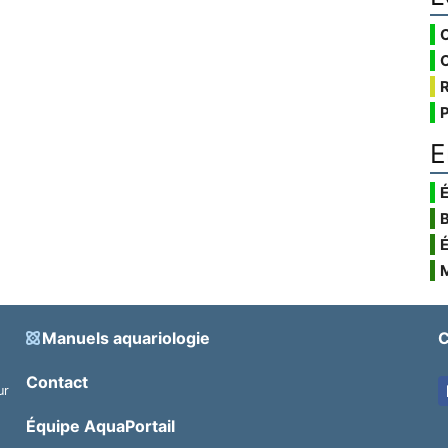
E
É
Manuels aquariologie
C
Contact
ur
.
Équipe AquaPortail