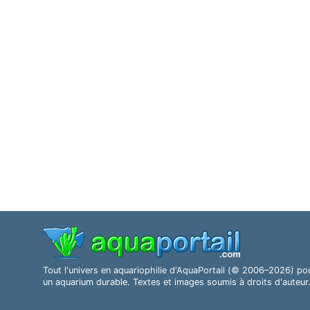
Tout l'univers en aquariophilie d'AquaPortail (© 2006–2026) po
un aquarium durable. Textes et images soumis à droits d'auteur