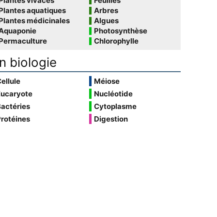
Plantes vivaces
Feuilles
Plantes aquatiques
Arbres
Plantes médicinales
Algues
Aquaponie
Photosynthèse
Permaculture
Chlorophylle
n biologie
ellule
Méiose
Eucaryote
Nucléotide
actéries
Cytoplasme
rotéines
Digestion