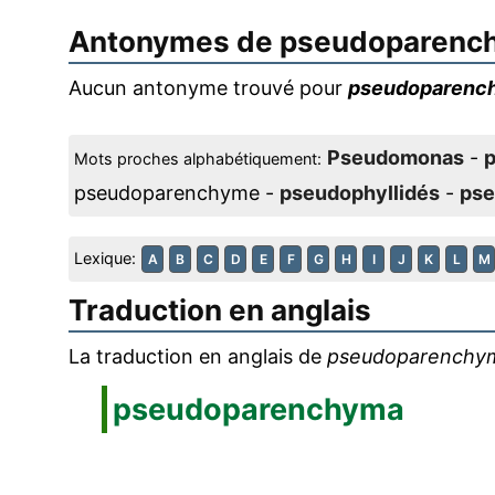
Antonymes de
pseudoparenc
Aucun antonyme trouvé pour
pseudoparenc
Pseudomonas
-
Mots proches alphabétiquement:
pseudoparenchyme -
pseudophyllidés
-
ps
Lexique:
A
B
C
D
E
F
G
H
I
J
K
L
M
Traduction en anglais
La traduction en anglais de
pseudoparenchy
pseudoparenchyma