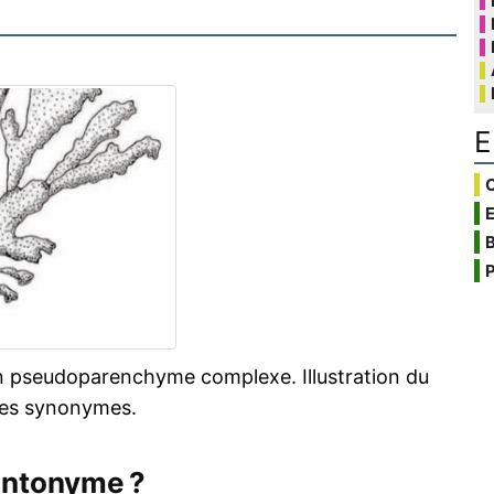
E
C
B
P
n pseudoparenchyme complexe. Illustration du
mes synonymes.
antonyme ?