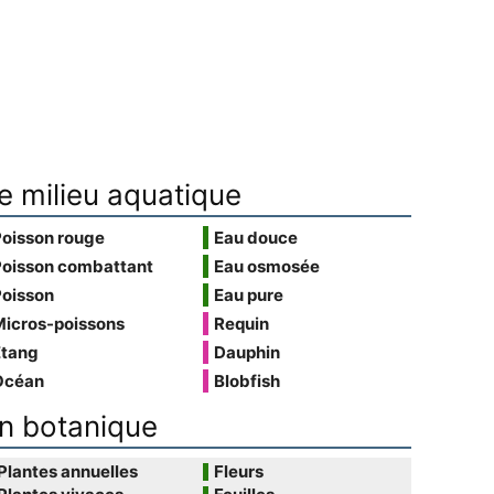
e milieu aquatique
Poisson rouge
Eau douce
Poisson combattant
Eau osmosée
Poisson
Eau pure
Micros-poissons
Requin
Étang
Dauphin
Océan
Blobfish
n botanique
Plantes annuelles
Fleurs