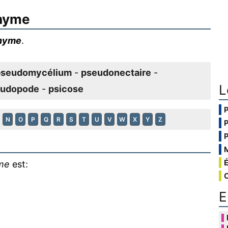
hyme
hyme
.
pseudomycélium
-
pseudonectaire
-
L
eudopode
-
psicose
N
O
P
Q
R
S
T
U
V
W
X
Y
Z
me
est:
E