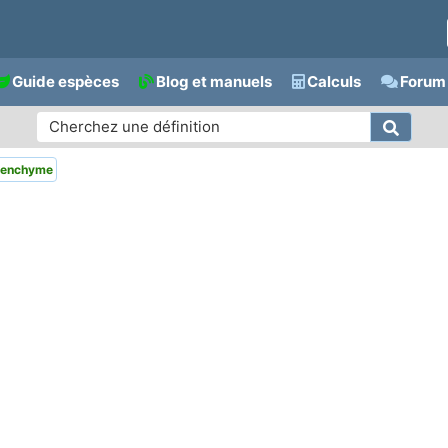
Guide espèces
Blog et manuels
Calculs
Forum 
renchyme