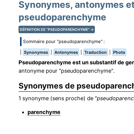
Synonymes, antonymes et 
pseudoparenchyme
DÉFINITION DE "PSEUDOPARENCHYME" →
Sommaire pour "pseudoparenchyme" :
|
|
|
|
Synonymes
Antonymes
Traduction
Photo
Pseudoparenchyme est un substantif de gen
antonyme pour "pseudoparenchyme".
Synonymes de
pseudoparenc
1 synonyme (sens proche) de "
pseudoparen
parenchyme