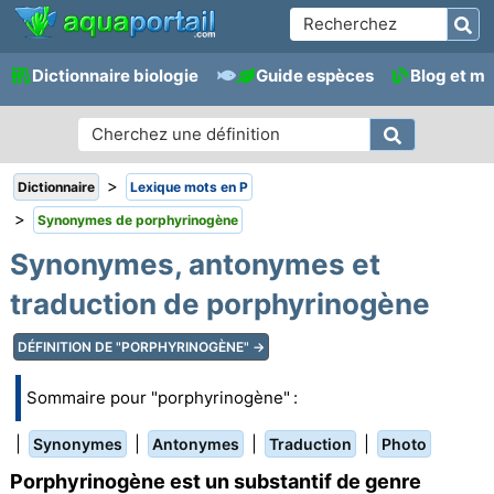
Dictionnaire biologie
Guide espèces
Blog et m
>
Dictionnaire
Lexique mots en P
>
Synonymes de porphyrinogène
Synonymes, antonymes et
traduction de porphyrinogène
DÉFINITION DE "PORPHYRINOGÈNE" →
Sommaire pour "porphyrinogène" :
|
|
|
|
Synonymes
Antonymes
Traduction
Photo
Porphyrinogène est un substantif de genre