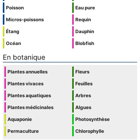
Poisson
Eau pure
Micros-poissons
Requin
Étang
Dauphin
Océan
Blobfish
En botanique
Plantes annuelles
Fleurs
Plantes vivaces
Feuilles
Plantes aquatiques
Arbres
Plantes médicinales
Algues
Aquaponie
Photosynthèse
Permaculture
Chlorophylle