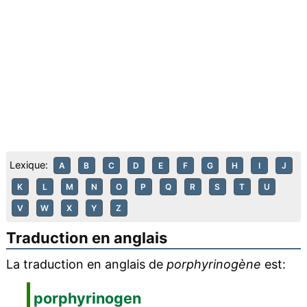
Lexique:
A
B
C
D
E
F
G
H
I
J
K
L
M
N
O
P
Q
R
S
T
U
V
W
X
Y
Z
Traduction en anglais
La traduction en anglais de
porphyrinogène
est:
porphyrinogen