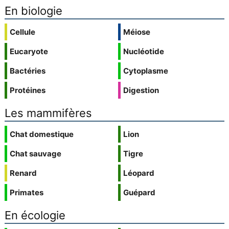
En biologie
Cellule
Méiose
Eucaryote
Nucléotide
Bactéries
Cytoplasme
Protéines
Digestion
Les mammifères
Chat domestique
Lion
Chat sauvage
Tigre
Renard
Léopard
Primates
Guépard
En écologie