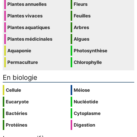
Plantes annuelles
Fleurs
Plantes vivaces
Feuilles
Plantes aquatiques
Arbres
Plantes médicinales
Algues
Aquaponie
Photosynthèse
Permaculture
Chlorophylle
En biologie
Cellule
Méiose
Eucaryote
Nucléotide
Bactéries
Cytoplasme
Protéines
Digestion