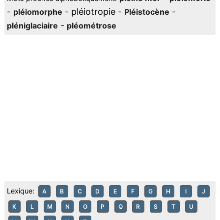
-
- pléiotropie -
-
pléiomorphe
Pléistocène
-
pléniglaciaire
pléométrose
Lexique:
A
B
C
D
E
F
G
H
I
J
K
L
M
N
O
P
Q
R
S
T
U