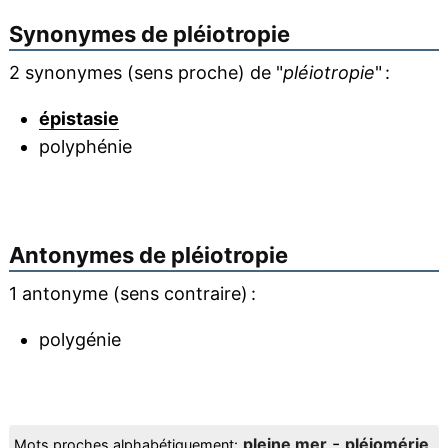
Synonymes de
pléiotropie
2 synonymes (sens proche) de "
pléiotropie
" :
épistasie
polyphénie
Antonymes de
pléiotropie
1 antonyme (sens contraire) :
polygénie
-
pleine mer
pléiomérie
Mots proches alphabétiquement: