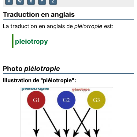
V
W
X
Y
Z
Traduction en anglais
La traduction en anglais de
pléiotropie
est:
pleiotropy
Photo
pléiotropie
Illustration de "pléiotropie" :