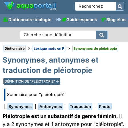
Dictionnaire biologie
Guide espèces
Blog et m
>
>
Dictionnaire
Lexique mots en P
Synonymes de pléiotropie
Synonymes, antonymes et
traduction de pléiotropie
DÉFINITION DE "PLÉIOTROPIE" →
Sommaire pour "pléiotropie" :
|
|
|
|
Synonymes
Antonymes
Traduction
Photo
Pléiotropie est un substantif de genre féminin.
Il
y a 2 synonymes et 1 antonyme pour "pléiotropie".