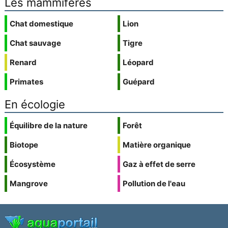
Les mammifères
Chat domestique
Lion
Chat sauvage
Tigre
Renard
Léopard
Primates
Guépard
En écologie
Équilibre de la nature
Forêt
Biotope
Matière organique
Écosystème
Gaz à effet de serre
Mangrove
Pollution de l'eau