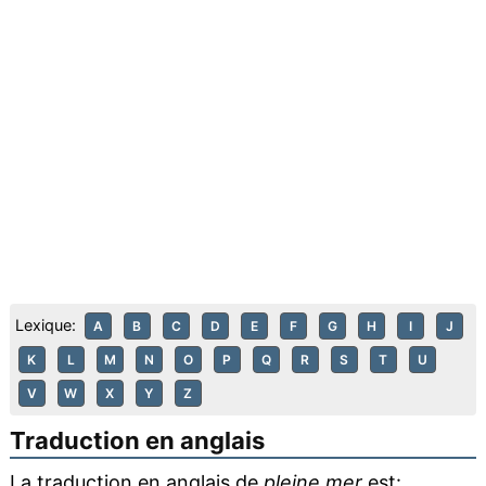
Lexique:
A
B
C
D
E
F
G
H
I
J
K
L
M
N
O
P
Q
R
S
T
U
V
W
X
Y
Z
Traduction en anglais
La traduction en anglais de
pleine mer
est: