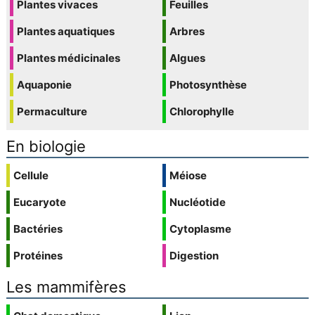
Plantes vivaces
Feuilles
Plantes aquatiques
Arbres
Plantes médicinales
Algues
Aquaponie
Photosynthèse
Permaculture
Chlorophylle
En biologie
Cellule
Méiose
Eucaryote
Nucléotide
Bactéries
Cytoplasme
Protéines
Digestion
Les mammifères