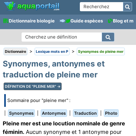
Dictionnaire biologie
Guide espèces
Blog et m
>
>
Dictionnaire
Lexique mots en P
Synonymes de pleine mer
Synonymes, antonymes et
traduction de pleine mer
DÉFINITION DE "PLEINE MER" →
Sommaire pour "pleine mer" :
|
|
|
|
Synonymes
Antonymes
Traduction
Photo
Pleine mer est une locution nominale de genre
féminin.
Aucun synonyme et 1 antonyme pour