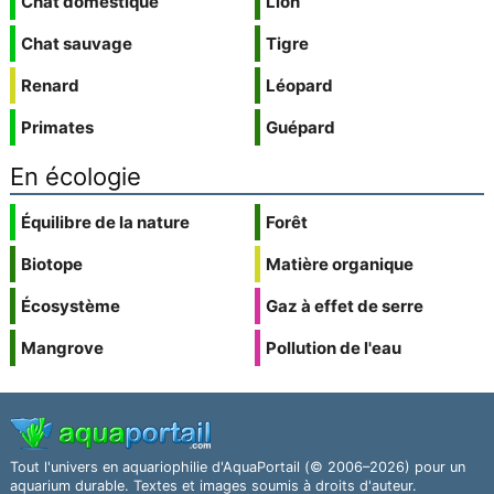
Chat domestique
Lion
Chat sauvage
Tigre
Renard
Léopard
Primates
Guépard
En écologie
Équilibre de la nature
Forêt
Biotope
Matière organique
Écosystème
Gaz à effet de serre
Mangrove
Pollution de l'eau
Tout l'univers en aquariophilie d'AquaPortail (© 2006–2026) pour un
aquarium durable. Textes et images soumis à droits d'auteur.