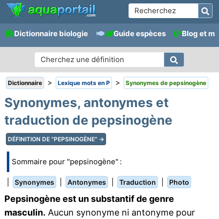
Dictionnaire biologie
Guide espèces
Blog et m
>
>
Dictionnaire
Lexique mots en P
Synonymes de pepsinogène
Synonymes, antonymes et
traduction de pepsinogène
DÉFINITION DE "PEPSINOGÈNE" →
Sommaire pour "pepsinogène" :
|
|
|
|
Synonymes
Antonymes
Traduction
Photo
Pepsinogène est un substantif de genre
masculin.
Aucun synonyme ni antonyme pour