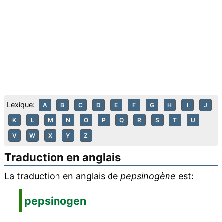
Lexique:
A
B
C
D
E
F
G
H
I
J
K
L
M
N
O
P
Q
R
S
T
U
V
W
X
Y
Z
Traduction en anglais
La traduction en anglais de
pepsinogène
est:
pepsinogen