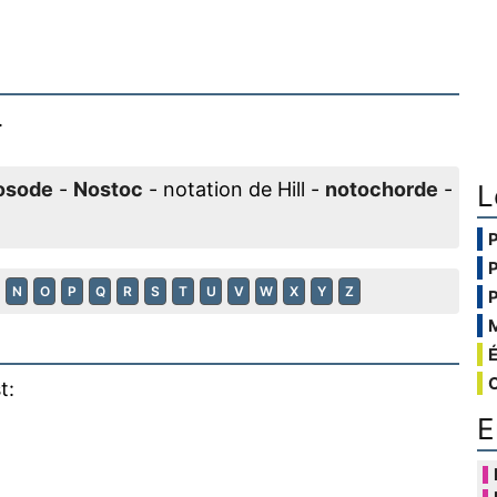
.
osode
-
Nostoc
- notation de Hill -
notochorde
-
L
N
O
P
Q
R
S
T
U
V
W
X
Y
Z
t:
E