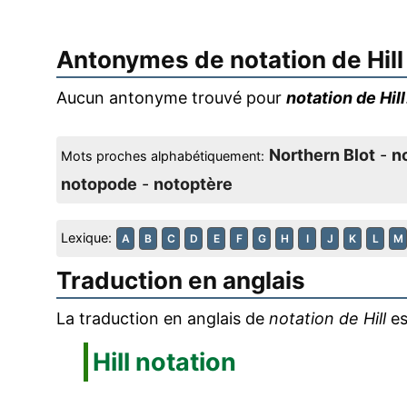
Antonymes de
notation de Hill
Aucun antonyme trouvé pour
notation de Hill
Northern Blot
-
n
Mots proches alphabétiquement:
notopode
-
notoptère
Lexique:
A
B
C
D
E
F
G
H
I
J
K
L
M
Traduction en anglais
La traduction en anglais de
notation de Hill
es
Hill notation