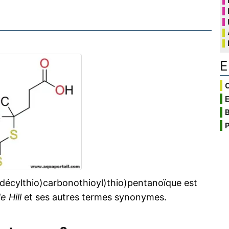
E
C
B
P
odécylthio)carbonothioyl)thio)pentanoïque est
e Hill
et ses autres termes synonymes.