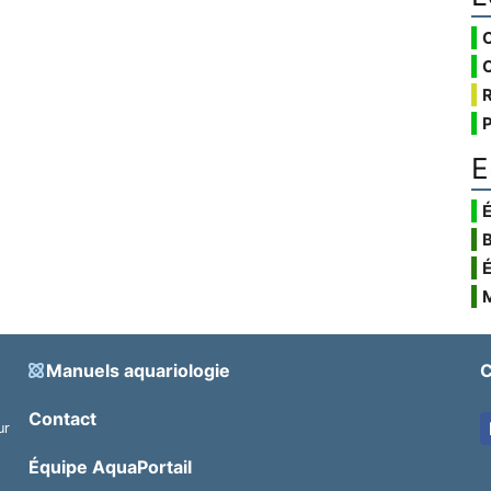
E
É
Manuels aquariologie
C
Contact
ur
.
Équipe AquaPortail