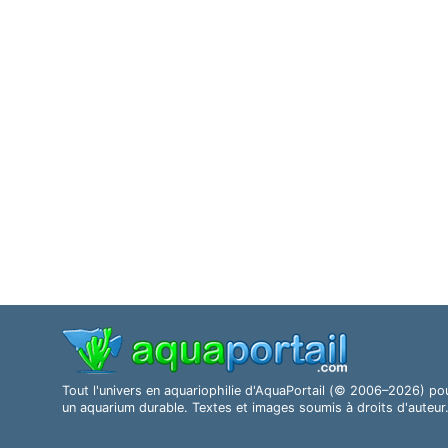
Tout l'univers en aquariophilie d'AquaPortail (© 2006–2026) po
un aquarium durable. Textes et images soumis à droits d'auteur