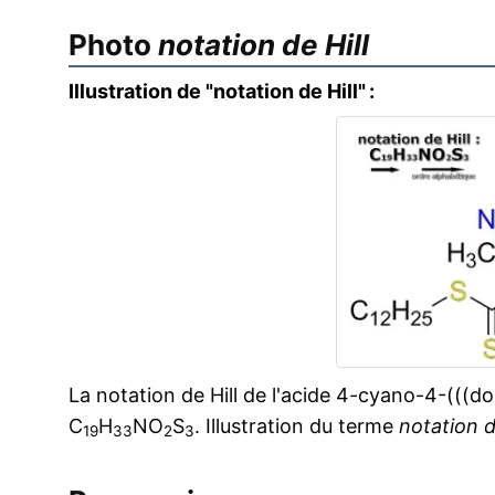
Photo
notation de Hill
Illustration de "notation de Hill" :
La notation de Hill de l'acide 4-cyano-4-(((d
C
H
NO
S
. Illustration du terme
notation d
19
33
2
3