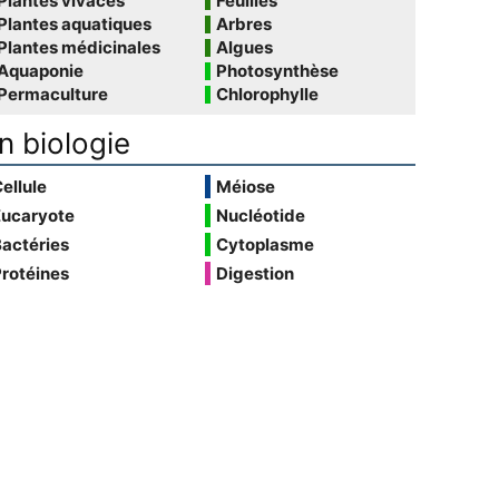
Plantes vivaces
Feuilles
Plantes aquatiques
Arbres
Plantes médicinales
Algues
Aquaponie
Photosynthèse
Permaculture
Chlorophylle
n biologie
ellule
Méiose
Eucaryote
Nucléotide
actéries
Cytoplasme
rotéines
Digestion