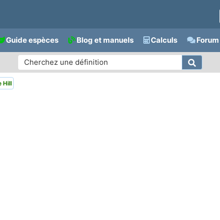
Guide espèces
Blog et manuels
Calculs
Forum 
Hill