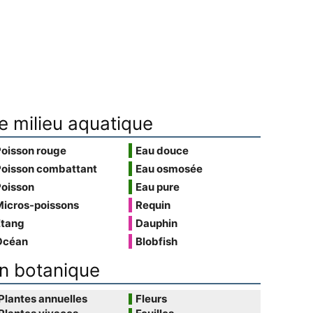
e milieu aquatique
Poisson rouge
Eau douce
Poisson combattant
Eau osmosée
Poisson
Eau pure
Micros-poissons
Requin
Étang
Dauphin
Océan
Blobfish
n botanique
Plantes annuelles
Fleurs