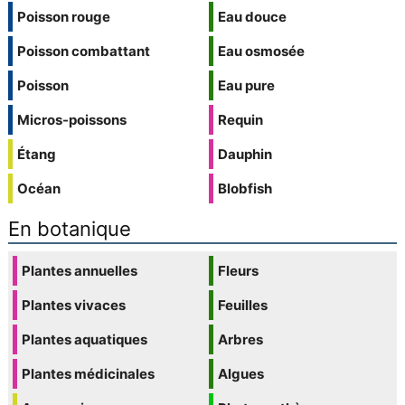
Poisson rouge
Eau douce
Poisson combattant
Eau osmosée
Poisson
Eau pure
Micros-poissons
Requin
Étang
Dauphin
Océan
Blobfish
En botanique
Plantes annuelles
Fleurs
Plantes vivaces
Feuilles
Plantes aquatiques
Arbres
Plantes médicinales
Algues