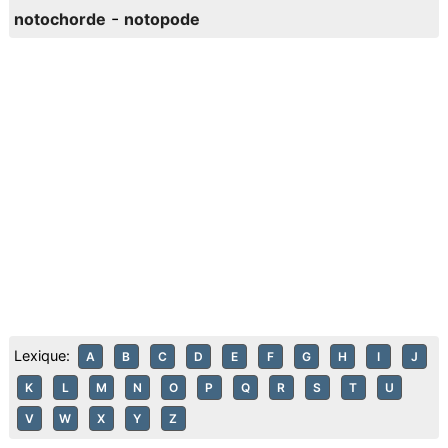
-
notochorde
notopode
Lexique:
A
B
C
D
E
F
G
H
I
J
K
L
M
N
O
P
Q
R
S
T
U
V
W
X
Y
Z