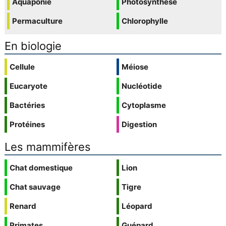
Aquaponie
Photosynthèse
Permaculture
Chlorophylle
En biologie
Cellule
Méiose
Eucaryote
Nucléotide
Bactéries
Cytoplasme
Protéines
Digestion
Les mammifères
Chat domestique
Lion
Chat sauvage
Tigre
Renard
Léopard
Primates
Guépard