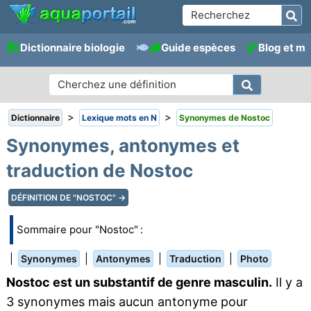
Dictionnaire biologie
Guide espèces
Blog et m
>
>
Dictionnaire
Lexique mots en N
Synonymes de Nostoc
Synonymes, antonymes et
traduction de Nostoc
DÉFINITION DE "NOSTOC" →
Sommaire pour "Nostoc" :
|
|
|
|
Synonymes
Antonymes
Traduction
Photo
Nostoc est un substantif de genre masculin.
Il y a
3 synonymes mais aucun antonyme pour